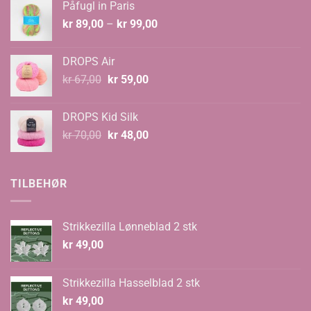
Påfugl in Paris
kr 129,00.
kr 89,00.
Prisområde:
kr
89,00
–
kr
99,00
kr 89,00
til
DROPS Air
kr 99,00
Opprinnelig
Nåværende
kr
67,00
kr
59,00
pris
pris
var:
er:
DROPS Kid Silk
kr 67,00.
kr 59,00.
Opprinnelig
Nåværende
kr
70,00
kr
48,00
pris
pris
var:
er:
kr 70,00.
kr 48,00.
TILBEHØR
Strikkezilla Lønneblad 2 stk
kr
49,00
Strikkezilla Hasselblad 2 stk
kr
49,00