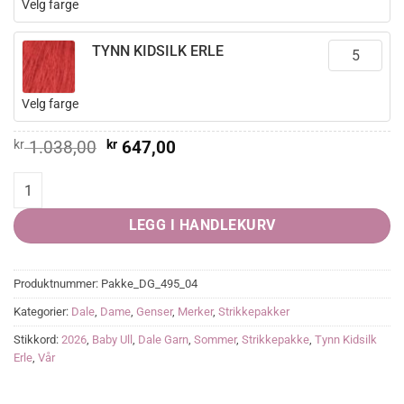
Velg farge
TYNN KIDSILK ERLE
Velg farge
Opprinnelig
Nåværende
kr
1.038,00
kr
647,00
pris
pris
var:
er:
ELLOIS genser quantity
kr 1.038,00.
kr 647,00.
LEGG I HANDLEKURV
Produktnummer:
Pakke_DG_495_04
Kategorier:
Dale
,
Dame
,
Genser
,
Merker
,
Strikkepakker
Stikkord:
2026
,
Baby Ull
,
Dale Garn
,
Sommer
,
Strikkepakke
,
Tynn Kidsilk
Erle
,
Vår