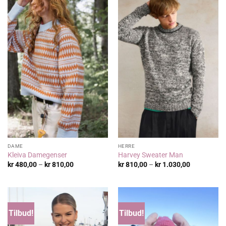
DAME
HERRE
Kleiva Damegenser
Harvey Sweater Man
Prisområde:
Prisområde
kr
480,00
–
kr
810,00
kr
810,00
–
kr
1.030,00
kr 480,00
kr 810,00
til
til
kr 810,00
kr 1.030,00
Tilbud!
Tilbud!