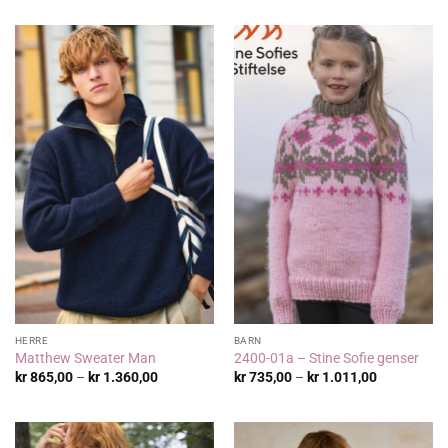
til
til
kr 1.995,00
kr 855,00
HERRE
BARN
Matthew Sweater Man
2400-01a – Stine Sofie genser
Prisområde:
Prisområde
kr
865,00
–
kr
1.360,00
kr
735,00
–
kr
1.011,00
kr 865,00
kr 735,00
til
til
kr 1.360,00
kr 1.011,00