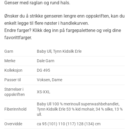
Genser med raglan og rund hals.
Ønsker du å strikke genseren lengre enn oppskriften, kan du
enkelt legge til flere nøster i handlekurven.
Endre farger? Klikk deg inn på fargepalettene og velg dine
favorittfarger.
Garn
Baby Ull, Tynn Kidsilk Erle
Merke
Dale Garn
Kolleksjon
DG 495
Passer til
Voksen, Dame
Størrelser i
XS-XXL
oppskriften
Baby Ull 100 % merinoull superwashbehandlet,
Fiberinnhold
Tynn Kidsilk Erle 53 % kid mohair, 34 % silke, 13 %
ull.
Overvidde
ca 95 (101) 110 (117) 128 (134) cm