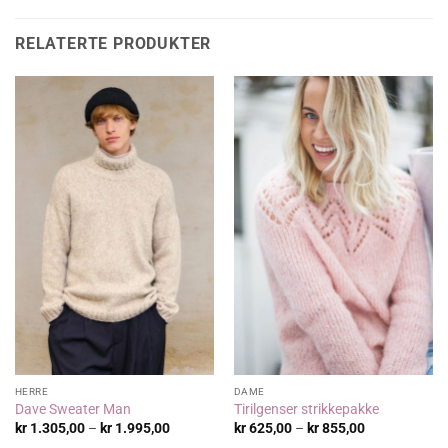
RELATERTE PRODUKTER
HERRE
DAME
Dave Sweater Man
Tirilgenser strikkepakke
Prisområde:
Prisområde:
kr
1.305,00
–
kr
1.995,00
kr
625,00
–
kr
855,00
kr 1.305,00
kr 625,00