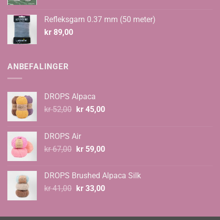
Refleksgarn 0.37 mm (50 meter)
kr
89,00
ANBEFALINGER
DROPS Alpaca
Opprinnelig
Nåværende
kr
52,00
kr
45,00
pris
pris
var:
er:
DROPS Air
kr 52,00.
kr 45,00.
Opprinnelig
Nåværende
kr
67,00
kr
59,00
pris
pris
var:
er:
DROPS Brushed Alpaca Silk
kr 67,00.
kr 59,00.
Opprinnelig
Nåværende
kr
41,00
kr
33,00
pris
pris
var:
er:
kr 41,00.
kr 33,00.