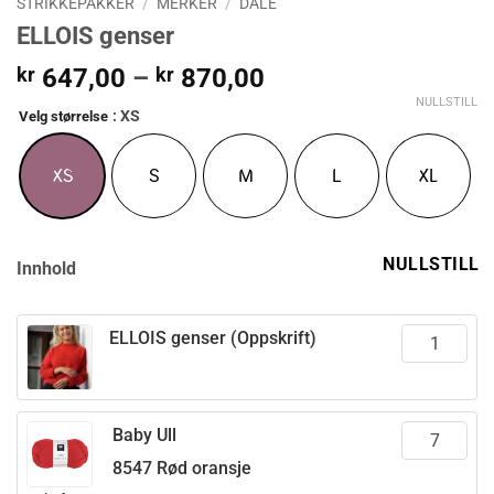
STRIKKEPAKKER
/
MERKER
/
DALE
ELLOIS genser
Prisområde:
kr
647,00
–
kr
870,00
kr 647,00
NULLSTILL
: XS
Velg størrelse
til
kr 870,00
XS
S
M
L
XL
NULLSTILL
Innhold
ELLOIS genser (Oppskrift)
Baby Ull
8547 Rød oransje