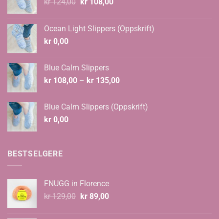
Opprinnelig
Nåværende
kr
124,00
kr
108,00
pris
pris
var:
er:
Ocean Light Slippers (Oppskrift)
kr 124,00.
kr 108,00.
kr
0,00
Blue Calm Slippers
Prisområde:
kr
108,00
–
kr
135,00
kr 108,00
til
Blue Calm Slippers (Oppskrift)
kr 135,00
kr
0,00
BESTSELGERE
FNUGG in Florence
Opprinnelig
Nåværende
kr
129,00
kr
89,00
pris
pris
var:
er: