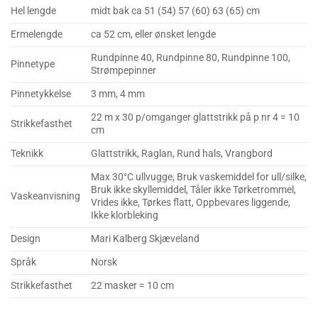
Hel lengde
midt bak ca 51 (54) 57 (60) 63 (65) cm
Ermelengde
ca 52 cm, eller ønsket lengde
Rundpinne 40, Rundpinne 80, Rundpinne 100,
Pinnetype
Strømpepinner
Pinnetykkelse
3 mm, 4 mm
22 m x 30 p/omganger glattstrikk på p nr 4 = 10
Strikkefasthet
cm
Teknikk
Glattstrikk, Raglan, Rund hals, Vrangbord
Max 30°C ullvugge, Bruk vaskemiddel for ull/silke,
Bruk ikke skyllemiddel, Tåler ikke Tørketrommel,
Vaskeanvisning
Vrides ikke, Tørkes flatt, Oppbevares liggende,
Ikke klorbleking
Design
Mari Kalberg Skjæveland
Språk
Norsk
Strikkefasthet
22 masker = 10 cm