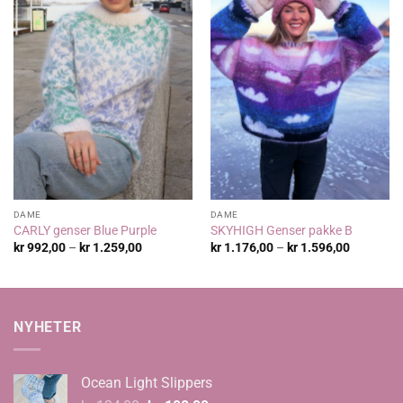
DAME
DAME
CARLY genser Blue Purple
SKYHIGH Genser pakke B
Prisområde:
Prisområ
kr
992,00
–
kr
1.259,00
kr
1.176,00
–
kr
1.596,00
kr 992,00
kr 1.176,
til
til
kr 1.259,00
kr 1.596,
NYHETER
Ocean Light Slippers