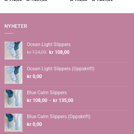
kr 992,00
kr 992,00
til
til
kr 1.259,00
kr 1.259,00
NYHETER
Ocean Light Slippers
Opprinnelig
Nåværende
kr
124,00
kr
108,00
pris
pris
var:
er:
Ocean Light Slippers (Oppskrift)
kr 124,00.
kr 108,00.
kr
0,00
Blue Calm Slippers
Prisområde:
kr
108,00
–
kr
135,00
kr 108,00
til
Blue Calm Slippers (Oppskrift)
kr 135,00
kr
0,00