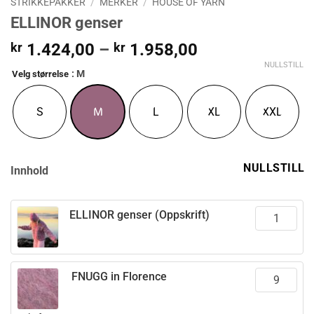
STRIKKEPAKKER
/
MERKER
/
HOUSE OF YARN
ELLINOR genser
Prisområde:
kr
1.424,00
–
kr
1.958,00
kr 1.424,00
NULLSTILL
: M
Velg størrelse
til
kr 1.958,00
S
M
L
XL
XXL
NULLSTILL
Innhold
ELLINOR genser (Oppskrift)
FNUGG in Florence