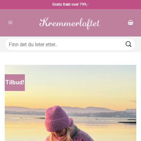
Skip
Gratis frakt over 799,-
to
content
Søk
etter:
Tilbud!