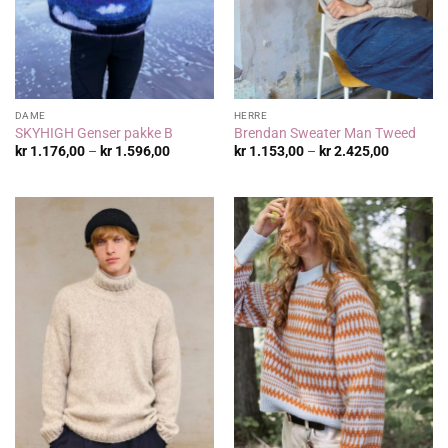
DAME
HERRE
SKYHIGH Genser pakke B
Brendan Sweater Man Tweed
Prisområde:
Prisområ
kr
1.176,00
–
kr
1.596,00
kr
1.153,00
–
kr
2.425,00
kr 1.176,00
kr 1.153,
til
til
kr 1.596,00
kr 2.425,