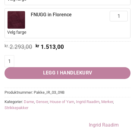
FNUGG in Florence
Velg farge
Opprinnelig
Nåværende
kr
2.293,00
kr
1.513,00
pris
pris
var:
er:
ELLINOR genser quantity
kr 2.293,00.
kr 1.513,00.
LEGG I HANDLEKURV
Produktnummer:
Pakke_IR_03_09B
Kategorier:
Dame
,
Genser
,
House of Yarn
,
Ingrid Raadim
,
Merker
,
Strikkepakker
Ingrid Raadim