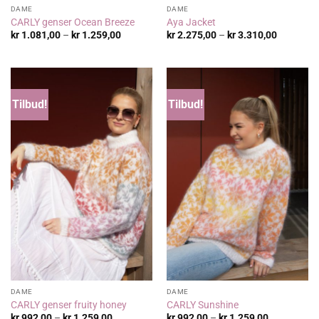
DAME
DAME
CARLY genser Ocean Breeze
Aya Jacket
Prisområde:
Prisområ
kr
1.081,00
–
kr
1.259,00
kr
2.275,00
–
kr
3.310,00
kr 1.081,00
kr 2.275,
til
til
kr 1.259,00
kr 3.310,
Tilbud!
Tilbud!
DAME
DAME
CARLY genser fruity honey
CARLY Sunshine
Prisområde:
Prisområde
kr
992,00
–
kr
1.259,00
kr
992,00
–
kr
1.259,00