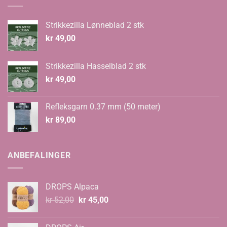
Strikkezilla Lønneblad 2 stk
kr
49,00
Strikkezilla Hasselblad 2 stk
kr
49,00
Refleksgarn 0.37 mm (50 meter)
kr
89,00
ANBEFALINGER
DROPS Alpaca
Opprinnelig
Nåværende
kr
52,00
kr
45,00
pris
pris
var:
er: