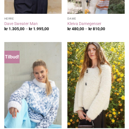
HERRE
DAME
Dave Sweater Man
Kleiva Damegenser
Prisområde:
Prisområde:
kr
1.305,00
–
kr
1.995,00
kr
480,00
–
kr
810,00
kr 1.305,00
kr 480,00
til
til
kr 1.995,00
kr 810,00
Tilbud!