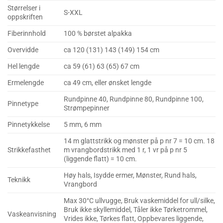
Størrelser i
S-XXL
oppskriften
Fiberinnhold
100 % børstet alpakka
Overvidde
ca 120 (131) 143 (149) 154 cm
Hel lengde
ca 59 (61) 63 (65) 67 cm
Ermelengde
ca 49 cm, eller ønsket lengde
Rundpinne 40, Rundpinne 80, Rundpinne 100,
Pinnetype
Strømpepinner
Pinnetykkelse
5 mm, 6 mm
14 m glattstrikk og mønster på p nr 7 = 10 cm. 18
Strikkefasthet
m vrangbordstrikk med 1 r, 1 vr på p nr 5
(liggende flatt) = 10 cm.
Høy hals, Isydde ermer, Mønster, Rund hals,
Teknikk
Vrangbord
Max 30°C ullvugge, Bruk vaskemiddel for ull/silke,
Bruk ikke skyllemiddel, Tåler ikke Tørketrommel,
Vaskeanvisning
Vrides ikke, Tørkes flatt, Oppbevares liggende,