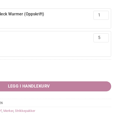
eck Warmer (Oppskrift)
rende
ntity
5,00.
LEGG I HANDLEKURV
26
rf
,
Merker
,
Strikkepakker