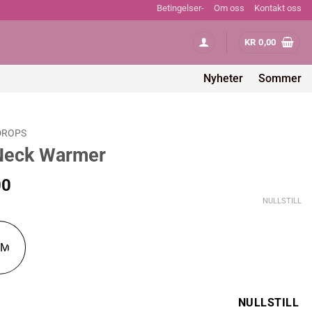
Betingelser-
Om oss
Kontakt oss
KR
0,00
Nyheter
Sommer
DROPS
Neck Warmer
Prisområde:
00
kr 156,00
NULLSTILL
til
kr 195,00
/M
NULLSTILL