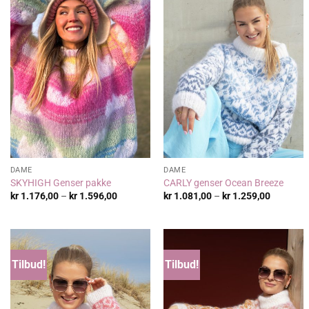
DAME
DAME
SKYHIGH Genser pakke
CARLY genser Ocean Breeze
Prisområde:
Prisområ
kr
1.176,00
–
kr
1.596,00
kr
1.081,00
–
kr
1.259,00
kr 1.176,00
kr 1.081
til
til
kr 1.596,00
kr 1.259
Tilbud!
Tilbud!