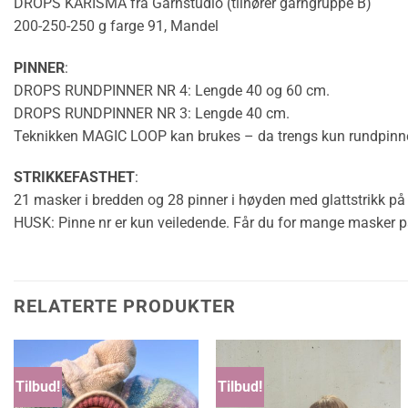
DROPS KARISMA fra Garnstudio (tilhører garngruppe B)
200-250-250 g farge 91, Mandel
PINNER
:
DROPS RUNDPINNER NR 4: Lengde 40 og 60 cm.
DROPS RUNDPINNER NR 3: Lengde 40 cm.
Teknikken
MAGIC LOOP
kan brukes – da trengs kun
rundpinn
STRIKKEFASTHET
:
21 masker i bredden og 28 pinner i høyden med
glattstrikk
på 
HUSK: Pinne nr er kun veiledende. Får du for mange masker på 10
RELATERTE PRODUKTER
Tilbud!
Tilbud!