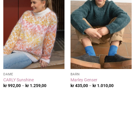
DAME
BARN
CARLY Sunshine
Marley Genser
de:
Prisområde:
Prisområde
kr
992,00
–
kr
1.259,00
kr
435,00
–
kr
1.010,00
,00
kr 992,00
kr 435,00
til
til
,00
kr 1.259,00
kr 1.010,00