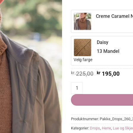
Creme Caramel N
Daisy
13 Mandel
Velg farge
Opprinnelig
Nåvæ
kr
225,00
kr
195,00
pris
pris
var:
er:
Creme Caramel Neck Warmer qua
kr 225,00.
kr 19
Produktnummer:
Pakke_Drops_260_
Kategorier:
Drops
,
Herre
,
Lue og Skje