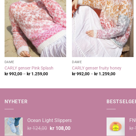
DAME
DAME
CARLY genser Pink Splash
CARLY genser fruity honey
Prisområde:
Prisområde
kr
992,00
–
kr
1.259,00
kr
992,00
–
kr
1.259,00
kr 992,00
kr 992,00
til
til
kr 1.259,00
kr 1.259,0
NYHETER
BESTSELGE
Ocean Light Slippers
FN
Opprinnelig
Nåværende
kr
124,00
kr
108,00
kr
1
pris
pris