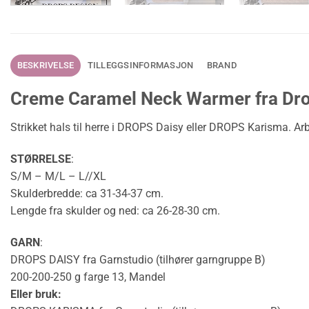
BESKRIVELSE
TILLEGGSINFORMASJON
BRAND
Creme Caramel Neck Warmer fra Dr
Strikket hals til herre i DROPS Daisy eller DROPS Karisma. Arb
STØRRELSE
:
S/M – M/L – L//XL
Skulderbredde: ca 31-34-37 cm.
Lengde fra skulder og ned: ca 26-28-30 cm.
GARN
:
DROPS DAISY fra Garnstudio (tilhører garngruppe B)
200-200-250 g farge 13, Mandel
Eller bruk: