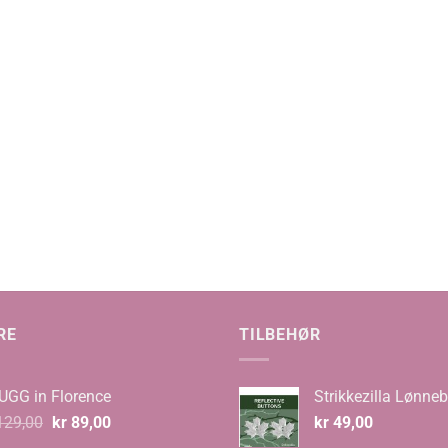
:
0
RE
TILBEHØR
UGG in Florence
Strikkezilla Lønneb
Opprinnelig
Nåværende
29,00
kr
89,00
kr
49,00
pris
pris