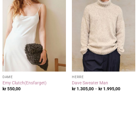
DAME
HERRE
Emy Clutch(Ensfarget)
Dave Sweater Man
:
Prisområd
kr
550,00
kr
1.305,00
–
kr
1.995,00
kr 1.305,
til
kr 1.995,