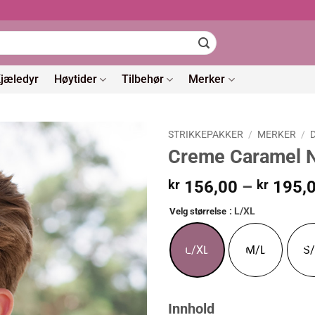
jæledyr
Høytider
Tilbehør
Merker
STRIKKEPAKKER
/
MERKER
/
Creme Caramel 
kr
156,00
–
kr
195,
: L/XL
Velg størrelse
L/XL
M/L
S
Innhold