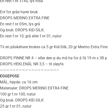
En rest f.nr 3140, lys rosa
Evt for gråe harer bruk:
DROPS MERINO EXTRA FINE
En rest f.nr 05m, lys grå
Og bruk: DROPS KID-SILK:
En rest f.nr 10, grå eller f.nr 01, natur
Til en påskehare brukes ca 5 gr Kid-Silk, 20 gr Merino Extra Fin
DROPS PINNE NR 4 – eller den p du må ha for å få 19 m x 38 p
DROPS
HEKLENÅL
NR 3,5 – til sløyfe.
——————————————————–
EGGEPOSE
MÅL
, høyde: ca 16 cm
Materialer: DROPS MERINO EXTRA FINE
100 gr f.nr 100, natur
Og bruk: DROPS KID-SILK
25 gr f.nr 01, natur