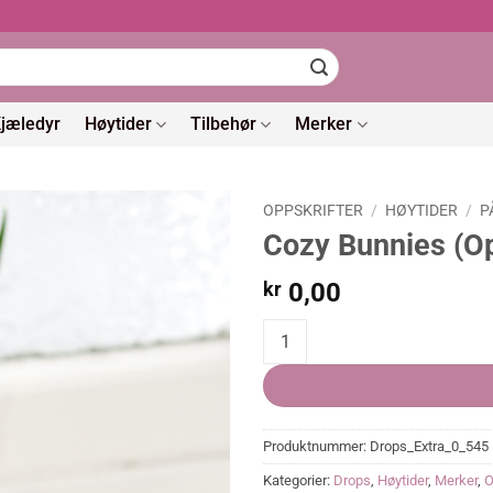
jæledyr
Høytider
Tilbehør
Merker
OPPSKRIFTER
/
HØYTIDER
/
P
Cozy Bunnies (Op
kr
0,00
Cozy Bunnies (Oppskrift) quantit
Produktnummer:
Drops_Extra_0_545
Kategorier:
Drops
,
Høytider
,
Merker
,
O