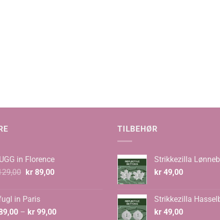
RE
TILBEHØR
UGG in Florence
Strikkezilla Lønneb
Opprinnelig
Nåværende
29,00
kr
89,00
kr
49,00
pris
pris
var:
er:
ugl in Paris
Strikkezilla Hassel
kr 129,00.
kr 89,00.
Prisområde:
89,00
–
kr
99,00
kr
49,00