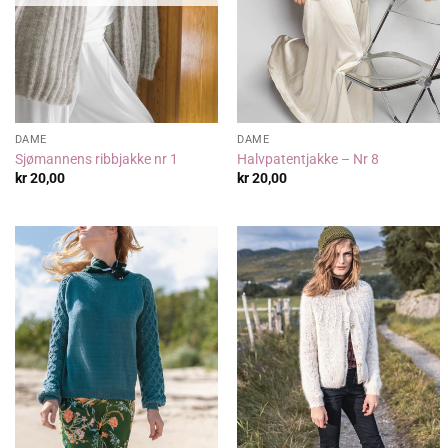
DAME
DAME
Sjømannens ribbjakke nr 1
Halvpatentjakke – Nr 8
kr
20,00
kr
20,00