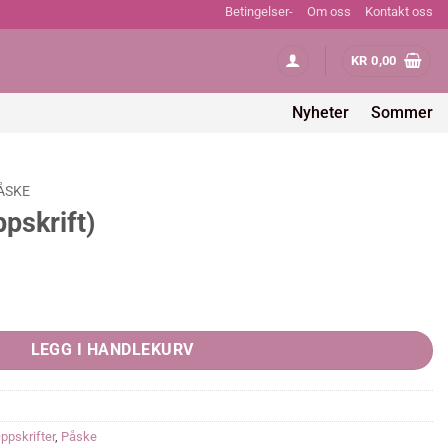
Betingelser-
Om oss
Kontakt oss
KR
0,00
Nyheter
Sommer
ÅSKE
pskrift)
y
LEGG I HANDLEKURV
ppskrifter
,
Påske