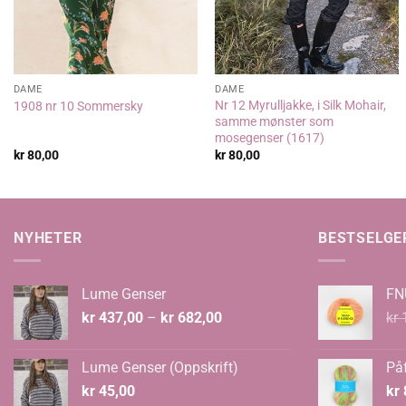
DAME
DAME
Nr 12 Myrulljakke, i Silk Mohair,
1908 nr 10 Sommersky
samme mønster som
mosegenser (1617)
kr
80,00
kr
80,00
NYHETER
BESTSELGE
Lume Genser
FN
Prisområde:
kr
437,00
–
kr
682,00
kr
1
kr 437,00
til
Lume Genser (Oppskrift)
Påf
kr 682,00
kr
45,00
kr