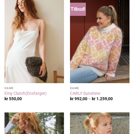
Tilbud!
DAME
DAME
Emy Clutch(Ensfarget)
CARLY Sunshine
Prisområde
kr
550,00
kr
992,00
–
kr
1.259,00
kr 992,00
til
kr 1.259,00