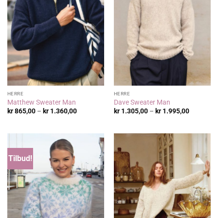
HERRE
HERRE
Matthew Sweater Man
Dave Sweater Man
Prisområde:
Prisområ
kr
865,00
–
kr
1.360,00
kr
1.305,00
–
kr
1.995,00
kr 865,00
kr 1.305,
til
til
kr 1.360,00
kr 1.995,
Tilbud!