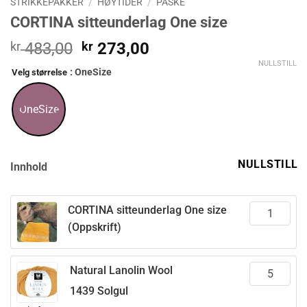
STRIKKEPAKKER
/
HØYTIDER
/
PÅSKE
CORTINA sitteunderlag One size
Opprinnelig
Nåværende
kr
483,00
kr
273,00
pris
pris
NULLSTILL
: OneSize
Velg størrelse
var:
er:
kr 483,00.
kr 273,00.
OneSize
NULLSTILL
Innhold
CORTINA sitteunderlag One size
(Oppskrift)
Natural Lanolin Wool
1439 Solgul