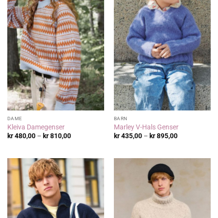
DAME
BARN
Kleiva Damegenser
Marley V-Hals Genser
Prisområde:
Prisområde:
kr
480,00
–
kr
810,00
kr
435,00
–
kr
895,00
kr 480,00
kr 435,00
til
til
kr 810,00
kr 895,00