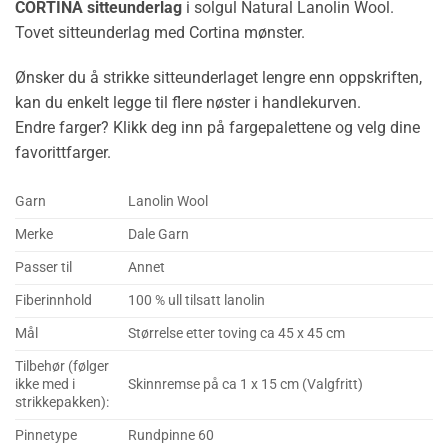
CORTINA sitteunderlag
i solgul Natural Lanolin Wool.
Tovet sitteunderlag med Cortina mønster.
Ønsker du å strikke sitteunderlaget lengre enn oppskriften,
kan du enkelt legge til flere nøster i handlekurven.
Endre farger? Klikk deg inn på fargepalettene og velg dine
favorittfarger.
Garn
Lanolin Wool
Merke
Dale Garn
Passer til
Annet
Fiberinnhold
100 % ull tilsatt lanolin
Mål
Størrelse etter toving ca 45 x 45 cm
Tilbehør (følger
ikke med i
Skinnremse på ca 1 x 15 cm (Valgfritt)
strikkepakken):
Pinnetype
Rundpinne 60