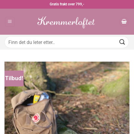
Skip
Gratis frakt over 799,-
to
content
Søk
etter:
Tilbud!