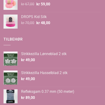
Opprinnelig
Nåværende
kr
67,00
kr
59,00
pris
pris
var:
er:
DROPS Kid Silk
kr 67,00.
kr 59,00.
Opprinnelig
Nåværende
kr
70,00
kr
48,00
pris
pris
var:
er:
kr 70,00.
kr 48,00.
TILBEHØR
Strikkezilla Lønneblad 2 stk
kr
49,00
Strikkezilla Hasselblad 2 stk
kr
49,00
Refleksgarn 0.37 mm (50 meter)
kr
89,00