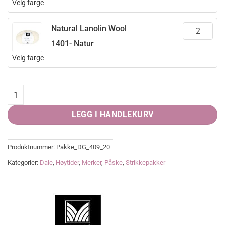
Velg farge
Natural Lanolin Wool
1401- Natur
Velg farge
CORTINA sitteunderlag One size quantity
LEGG I HANDLEKURV
Produktnummer:
Pakke_DG_409_20
Kategorier:
Dale
,
Høytider
,
Merker
,
Påske
,
Strikkepakker