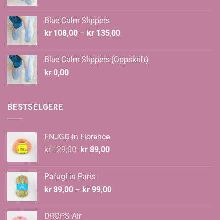
Blue Calm Slippers
Prisområde:
kr
108,00
–
kr
135,00
kr 108,00
til
Blue Calm Slippers (Oppskrift)
kr 135,00
kr
0,00
BESTSELGERE
FNUGG in Florence
Opprinnelig
Nåværende
kr
129,00
kr
89,00
pris
pris
var:
er:
Påfugl in Paris
kr 129,00.
kr 89,00.
Prisområde:
kr
89,00
–
kr
99,00
kr 89,00
til
DROPS Air
kr 99,00