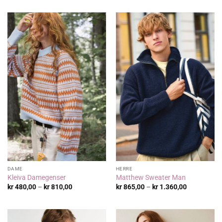
DAME
HERRE
Kleiva Damegenser
Matthew Sweater Man
Prisområde:
Prisområde
kr
480,00
–
kr
810,00
kr
865,00
–
kr
1.360,00
kr 480,00
kr 865,00
til
til
kr 810,00
kr 1.360,00