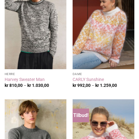
HERRE
DAME
Harvey Sweater Man
CARLY Sunshine
Prisområde:
Prisområde
kr
810,00
–
kr
1.030,00
kr
992,00
–
kr
1.259,00
kr 810,00
kr 992,00
til
til
kr 1.030,00
kr 1.259,00
Tilbud!