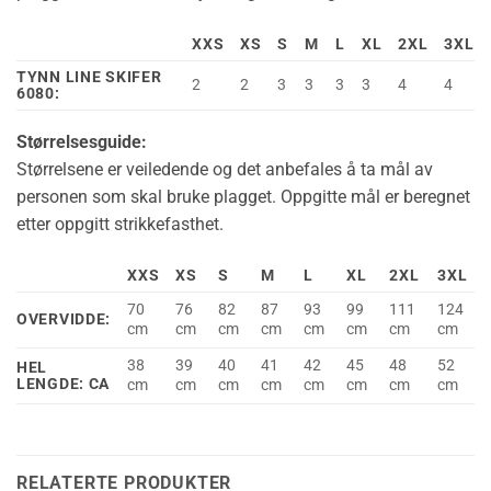
XXS
XS
S
M
L
XL
2XL
3XL
TYNN LINE SKIFER
2
2
3
3
3
3
4
4
6080:
Størrelsesguide:
Størrelsene er veiledende og det anbefales å ta mål av
personen som skal bruke plagget. Oppgitte mål er beregnet
etter oppgitt strikkefasthet.
XXS
XS
S
M
L
XL
2XL
3XL
70
76
82
87
93
99
111
124
OVERVIDDE:
cm
cm
cm
cm
cm
cm
cm
cm
38
39
40
41
42
45
48
52
HEL
LENGDE: CA
cm
cm
cm
cm
cm
cm
cm
cm
RELATERTE PRODUKTER