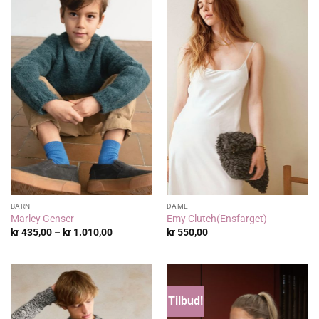
BARN
DAME
Marley Genser
Emy Clutch(Ensfarget)
Prisområde:
kr
435,00
–
kr
1.010,00
kr
550,00
kr 435,00
til
kr 1.010,00
Tilbud!