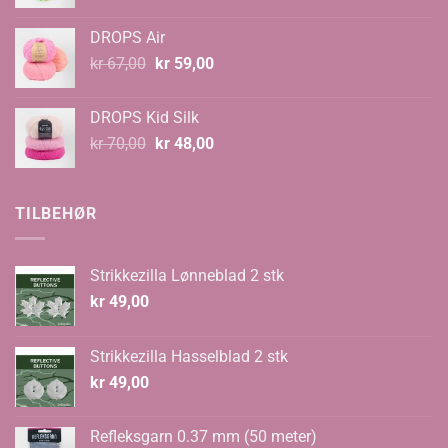
kr 89,00
til
DROPS Air
kr 99,00
Opprinnelig
Nåværende
kr
67,00
kr
59,00
pris
pris
var:
er:
DROPS Kid Silk
kr 67,00.
kr 59,00.
Opprinnelig
Nåværende
kr
70,00
kr
48,00
pris
pris
var:
er:
kr 70,00.
kr 48,00.
TILBEHØR
Strikkezilla Lønneblad 2 stk
kr
49,00
Strikkezilla Hasselblad 2 stk
kr
49,00
Refleksgarn 0.37 mm (50 meter)