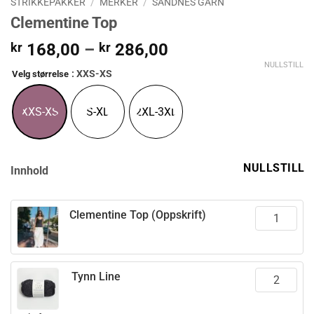
STRIKKEPAKKER
/
MERKER
/
SANDNES GARN
Clementine Top
Prisområde:
kr
168,00
–
kr
286,00
kr 168,00
NULLSTILL
: XXS-XS
Velg størrelse
til
kr 286,00
XXS-XS
S-XL
2XL-3XL
NULLSTILL
Innhold
Clementine Top (Oppskrift)
Tynn Line