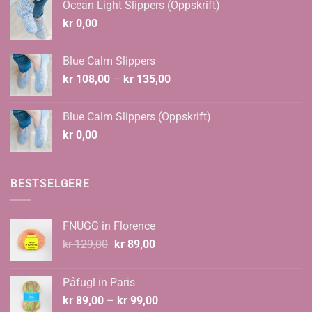
Ocean Light Slippers (Oppskrift)
kr 124,00.
kr 108,00.
kr
0,00
Blue Calm Slippers
Prisområde:
kr
108,00
–
kr
135,00
kr 108,00
til
Blue Calm Slippers (Oppskrift)
kr 135,00
kr
0,00
BESTSELGERE
FNUGG in Florence
Opprinnelig
Nåværende
kr
129,00
kr
89,00
pris
pris
var:
er:
Påfugl in Paris
kr 129,00.
kr 89,00.
Prisområde:
kr
89,00
–
kr
99,00