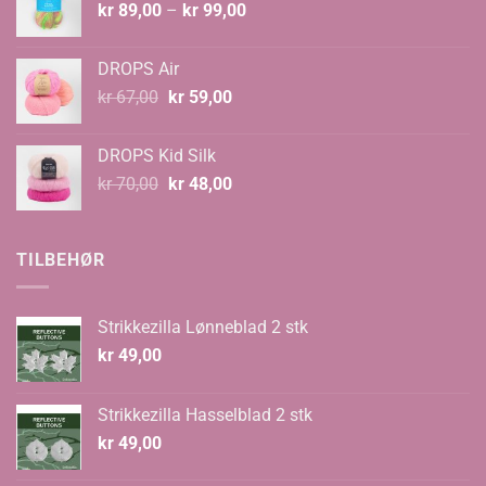
Prisområde:
kr
89,00
–
kr
99,00
kr 89,00
til
DROPS Air
kr 99,00
Opprinnelig
Nåværende
kr
67,00
kr
59,00
pris
pris
var:
er:
DROPS Kid Silk
kr 67,00.
kr 59,00.
Opprinnelig
Nåværende
kr
70,00
kr
48,00
pris
pris
var:
er:
kr 70,00.
kr 48,00.
TILBEHØR
Strikkezilla Lønneblad 2 stk
kr
49,00
Strikkezilla Hasselblad 2 stk
kr
49,00