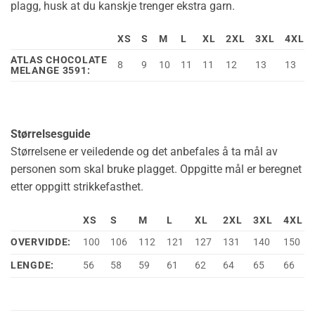
plagg, husk at du kanskje trenger ekstra garn.
XS
S
M
L
XL
2XL
3XL
4XL
ATLAS CHOCOLATE
8
9
10
11
11
12
13
13
MELANGE 3591:
Størrelsesguide
Størrelsene er veiledende og det anbefales å ta mål av
personen som skal bruke plagget. Oppgitte mål er beregnet
etter oppgitt strikkefasthet.
XS
S
M
L
XL
2XL
3XL
4XL
OVERVIDDE:
100
106
112
121
127
131
140
150
LENGDE:
56
58
59
61
62
64
65
66