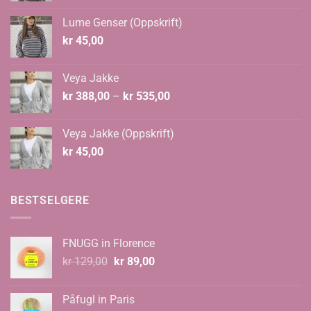
til
Lume Genser (Oppskrift)
kr 682,00
kr
45,00
Veya Jakke
Prisområde:
kr
388,00
–
kr
535,00
kr 388,00
til
Veya Jakke (Oppskrift)
kr 535,00
kr
45,00
BESTSELGERE
FNUGG in Florence
Opprinnelig
Nåværende
kr
129,00
kr
89,00
pris
pris
var:
er:
Påfugl in Paris
kr 129,00.
kr 89,00.