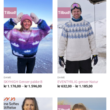
Tilbud!
Tilbud!
DAME
DAME
SKYHIGH Genser pakke B
EVENTYRLIG genser Natur
Prisområde:
Prisområde
kr
1.176,00
–
kr
1.596,00
kr
632,00
–
kr
1.185,00
kr 1.176,00
kr 632,00
til
til
kr 1.596,00
kr 1.185,00