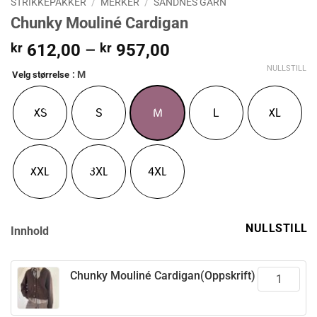
STRIKKEPAKKER
/
MERKER
/
SANDNES GARN
Chunky Mouliné Cardigan
Prisområde:
kr
612,00
–
kr
957,00
kr 612,00
NULLSTILL
: M
Velg størrelse
til
kr 957,00
XS
S
M
L
XL
XXL
3XL
4XL
NULLSTILL
Innhold
Chunky Mouliné Cardigan(Oppskrift)