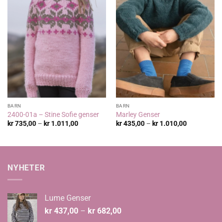
BARN
BARN
2400-01a – Stine Sofie genser
Marley Genser
Prisområde:
Prisområde
kr
735,00
–
kr
1.011,00
kr
435,00
–
kr
1.010,00
kr 735,00
kr 435,00
til
til
kr 1.011,00
kr 1.010,00
NYHETER
Lume Genser
Prisområde:
kr
437,00
–
kr
682,00
kr 437,00