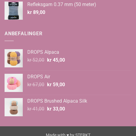
Refleksgarn 0.37 mm (50 meter)
kr
89,00
ANBEFALINGER
DROPS Alpaca
Opprinnelig
Nåværende
kr
52,00
kr
45,00
pris
pris
var:
er:
DROPS Air
kr 52,00.
kr 45,00.
Opprinnelig
Nåværende
kr
67,00
kr
59,00
pris
pris
var:
er:
DROPS Brushed Alpaca Silk
kr 67,00.
kr 59,00.
Opprinnelig
Nåværende
kr
41,00
kr
33,00
pris
pris
var:
er:
kr 41,00.
kr 33,00.
Made with ♥ by
STERKT