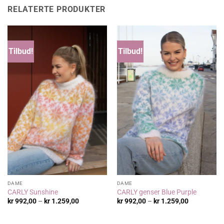
RELATERTE PRODUKTER
Tilbud!
Tilbud!
DAME
DAME
CARLY Sunshine
CARLY genser Blue Purple
Prisområde:
Prisområde
kr
992,00
–
kr
1.259,00
kr
992,00
–
kr
1.259,00
kr 992,00
kr 992,00
til
til
kr 1.259,00
kr 1.259,00