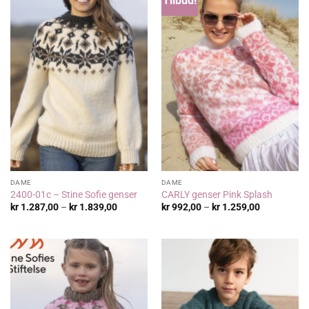
Tilbud!
DAME
DAME
2400-01c – Stine Sofie genser
CARLY genser Pink Splash
Prisområde:
Prisområde
kr
1.287,00
–
kr
1.839,00
kr
992,00
–
kr
1.259,00
kr 1.287,00
kr 992,00
til
til
kr 1.839,00
kr 1.259,00