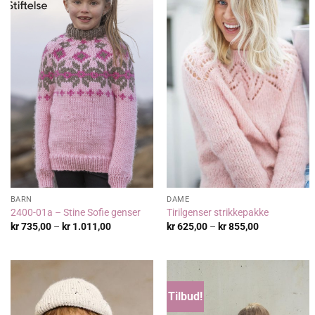
BARN
DAME
2400-01a – Stine Sofie genser
Tirilgenser strikkepakke
Prisområde:
Prisområde:
kr
735,00
–
kr
1.011,00
kr
625,00
–
kr
855,00
kr 735,00
kr 625,00
til
til
kr 1.011,00
kr 855,00
Tilbud!