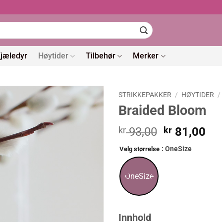
jæledyr
Høytider
Tilbehør
Merker
STRIKKEPAKKER
/
HØYTIDER
/
Braided Bloom
Opprinneli
Nå
kr
93,00
kr
81,00
pris
pri
: OneSize
Velg størrelse
var:
er:
kr 93,00.
kr 
OneSize
Innhold