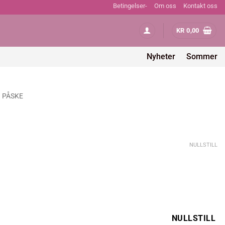
Betingelser-
Om oss
Kontakt oss
KR
0,00
Nyheter
Sommer
PÅSKE
g
værende
s
NULLSTILL
81,00.
NULLSTILL