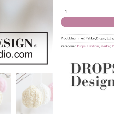
Braided Bloom quantity
Produktnummer:
Pakke_Drops_Extra
Kategorier:
Drops
,
Høytider
,
Merker
,
P