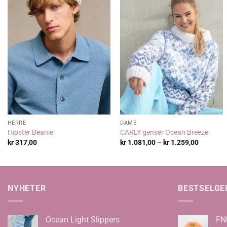
HERRE
DAME
Hipster Beanie
CARLY genser Ocean Breeze
Prisområ
kr
317,00
kr
1.081,00
–
kr
1.259,00
kr 1.081
til
kr 1.259
NYHETER
BESTSELGE
Ocean Light Slippers
FN