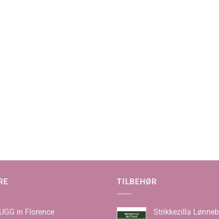
de:
,00
,00
RE
TILBEHØR
UGG in Florence
Strikkezilla Lønneb