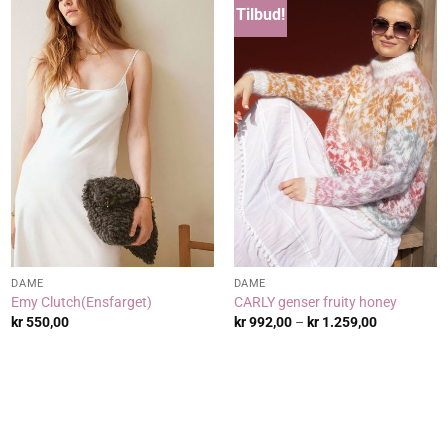
Tilbud!
DAME
DAME
Emy Clutch(Ensfarget)
CARLY genser fruity honey
Prisområde
kr
550,00
kr
992,00
–
kr
1.259,00
kr 992,00
til
kr 1.259,00