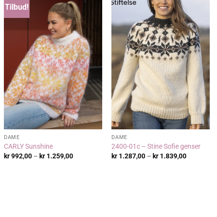
Tilbud!
DAME
DAME
CARLY Sunshine
2400-01c – Stine Sofie genser
:
Prisområde:
Prisområd
kr
992,00
–
kr
1.259,00
kr
1.287,00
–
kr
1.839,00
kr 992,00
kr 1.287,
til
til
kr 1.259,00
kr 1.839,