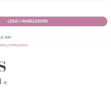
LEGG I HANDLEKURV
_0_1657
åske
,
Strikkepakker