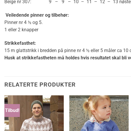
Beige nr 307: 9 – 9 – 10 – 11 – 12 – 13 nøste
Veiledende pinner og tilbehør:
Pinner nr 4 ½ og 5.
1 eller 2 knapper
Strikkefasthet:
15 m glattstrikk i bredden på pinne nr 4 ½ eller 5 måler ca 10
Husk at strikkefastheten må holdes hvis resultatet skal bli v
RELATERTE PRODUKTER
Tilbud!