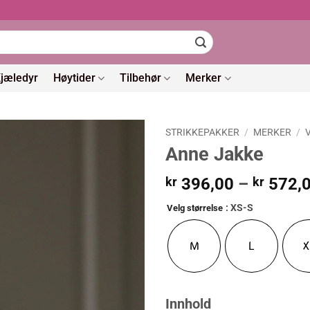
jæledyr
Høytider
Tilbehør
Merker
STRIKKEPAKKER
/
MERKER
/
Anne Jakke
kr
396,00
–
kr
572,
: XS-S
Velg størrelse
M
L
X
Innhold