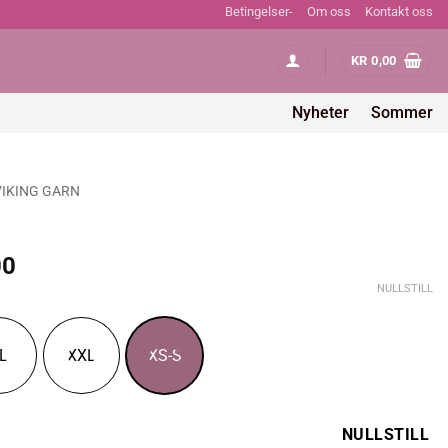
Betingelser-
Om oss
Kontakt oss
KR
0,00
Nyheter
Sommer
VIKING GARN
Prisområde:
00
kr 396,00
NULLSTILL
til
kr 572,00
L
XXL
XS-S
NULLSTILL