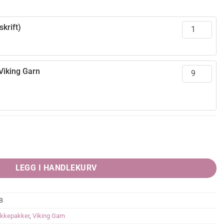
krift)
Viking Garn
rende
6,00.
LEGG I HANDLEKURV
B
ikkepakker
,
Viking Garn