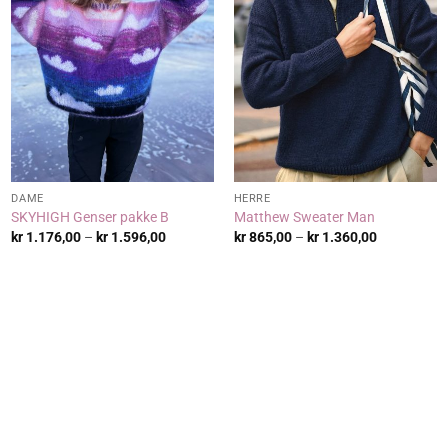
DAME
HERRE
SKYHIGH Genser pakke B
Matthew Sweater Man
Prisområde:
Prisområde
kr
1.176,00
–
kr
1.596,00
kr
865,00
–
kr
1.360,00
kr 1.176,00
kr 865,00
til
til
kr 1.596,00
kr 1.360,00