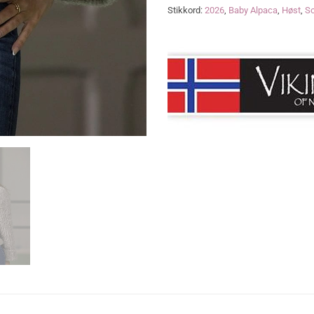
Stikkord:
2026
,
Baby Alpaca
,
Høst
,
S