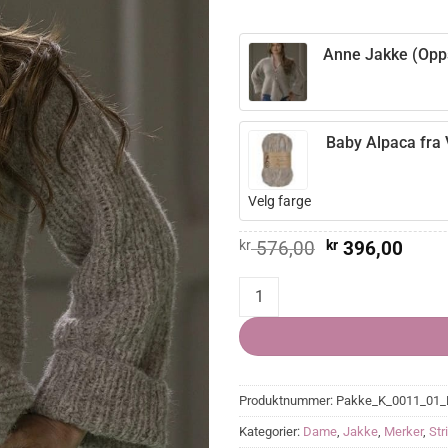
Anne Jakke (Opps
Baby Alpaca fra 
Velg farge
Opprinnelig
Nåvæ
kr
576,00
kr
396,00
pris
pris
var:
er:
Anne Jakke quantity
kr 576,00.
kr 39
Produktnummer:
Pakke_K_0011_01_
Kategorier:
Dame
,
Jakke
,
Merker
,
Str