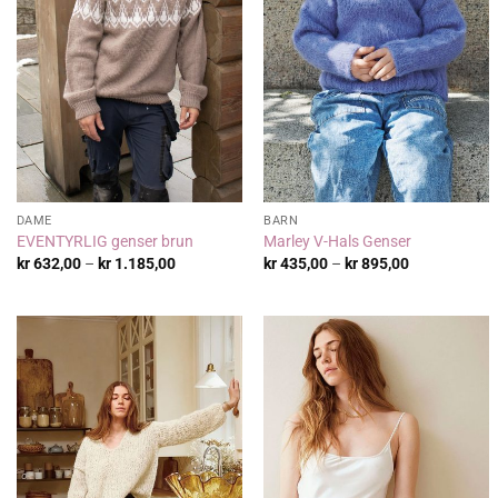
DAME
BARN
EVENTYRLIG genser brun
Marley V-Hals Genser
Prisområde:
Prisområde:
kr
632,00
–
kr
1.185,00
kr
435,00
–
kr
895,00
kr 632,00
kr 435,00
til
til
kr 1.185,00
kr 895,00