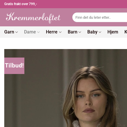
Skip
Gratis frakt over 799,-
to
Søk
content
etter:
Garn
Dame
Herre
Barn
Baby
Hjem
K
Tilbud!