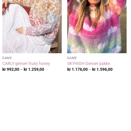
DAME
DAME
CARLY genser fruity honey
SKYHIGH Genser pakke
:
Prisområde:
Prisområd
kr
992,00
–
kr
1.259,00
kr
1.176,00
–
kr
1.596,00
kr 992,00
kr 1.176,
til
til
kr 1.259,00
kr 1.596,