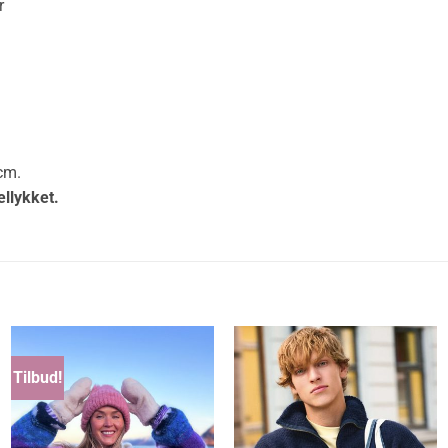
r
 cm.
ellykket.
Tilbud!