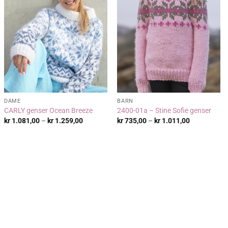
DAME
BARN
CARLY genser Ocean Breeze
2400-01a – Stine Sofie genser
Prisområde:
Prisområde:
kr
1.081,00
–
kr
1.259,00
kr
735,00
–
kr
1.011,00
kr 1.081,00
kr 735,00
til
til
kr 1.259,00
kr 1.011,00