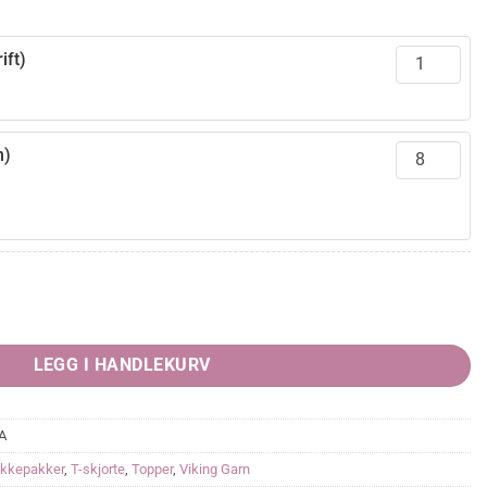
ift)
n)
rende
2,00.
LEGG I HANDLEKURV
A
ikkepakker
,
T-skjorte
,
Topper
,
Viking Garn