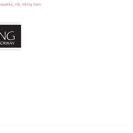
kepakke
,
Vår
,
Viking Garn