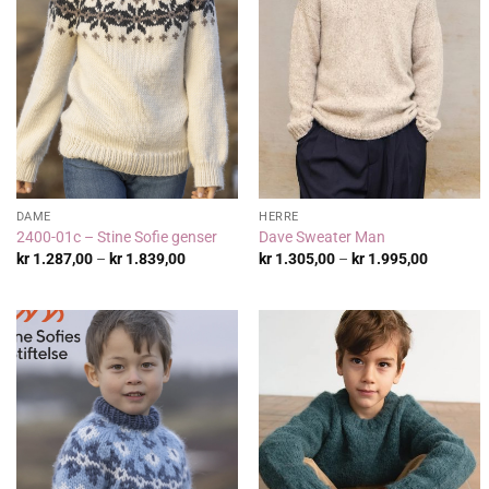
DAME
HERRE
2400-01c – Stine Sofie genser
Dave Sweater Man
Prisområde:
Prisområ
kr
1.287,00
–
kr
1.839,00
kr
1.305,00
–
kr
1.995,00
kr 1.287,00
kr 1.305
til
til
kr 1.839,00
kr 1.995