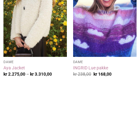
DAME
DAME
Aya Jacket
INGRID Lue pakke
de:
Prisområde:
Opprinnelig
Nåværende
kr
2.275,00
–
kr
3.310,00
kr
238,00
kr
168,00
,00
kr 2.275,00
pris
pris
til
var:
er:
,00
kr 3.310,00
kr 238,00.
kr 168,00.