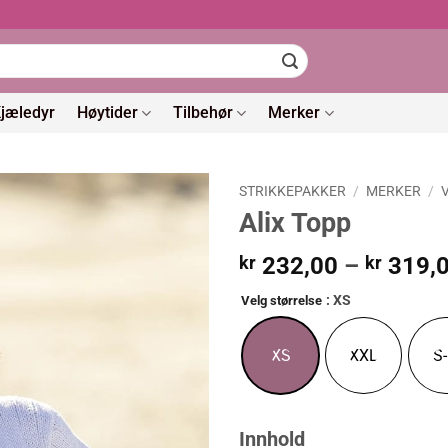
jæledyr
Høytider
Tilbehør
Merker
STRIKKEPAKKER
/
MERKER
/
Alix Topp
kr
232,00
–
kr
319,
: XS
Velg størrelse
XS
XXL
S
Innhold