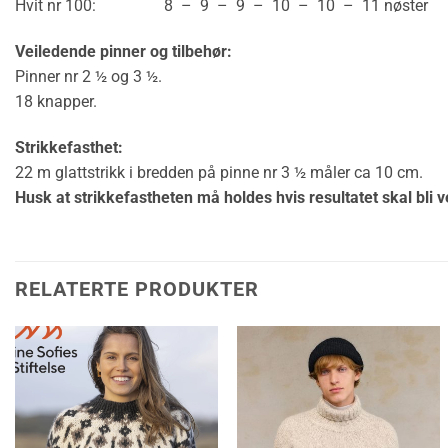
Hvit nr 100: 8 – 9 – 9 – 10 – 10 – 11 nøster
Veiledende pinner og tilbehør:
Pinner nr 2 ½ og 3 ½.
18 knapper.
Strikkefasthet:
22 m glattstrikk i bredden på pinne nr 3 ½ måler ca 10 cm.
Husk at strikkefastheten må holdes hvis resultatet skal bli v
RELATERTE PRODUKTER