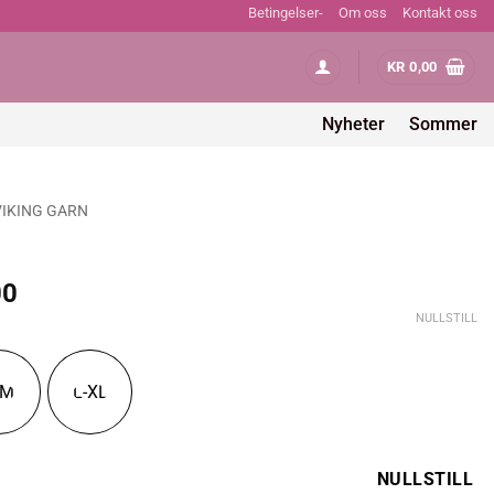
Betingelser-
Om oss
Kontakt oss
KR
0,00
Nyheter
Sommer
VIKING GARN
Prisområde:
00
kr 232,00
NULLSTILL
til
kr 319,00
-M
L-XL
NULLSTILL