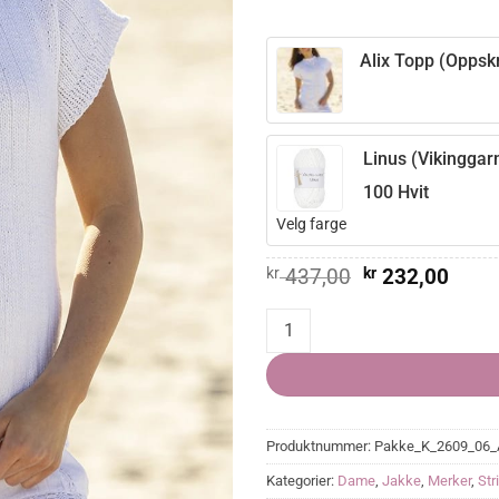
Alix Topp (Oppskr
Linus (Vikinggar
100 Hvit
Velg farge
Opprinnelig
Nåvæ
kr
437,00
kr
232,00
pris
pris
var:
er:
Alix Topp quantity
kr 437,00.
kr 23
Produktnummer:
Pakke_K_2609_06_
Kategorier:
Dame
,
Jakke
,
Merker
,
Str