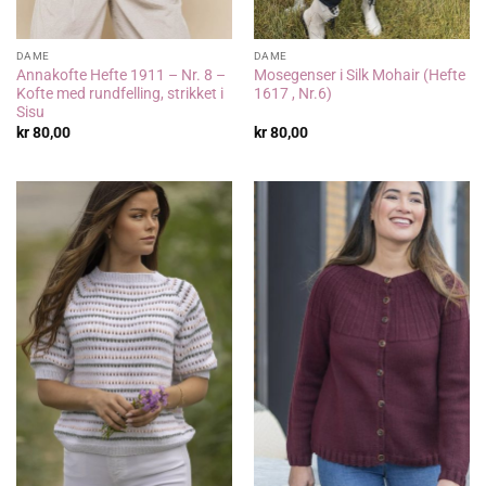
DAME
DAME
Annakofte Hefte 1911 – Nr. 8 –
Mosegenser i Silk Mohair (Hefte
Kofte med rundfelling, strikket i
1617 , Nr.6)
Sisu
kr
80,00
kr
80,00