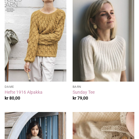
DAME
BARN
Hefte 1916 Alpakka
Sunday Tee
kr
80,00
kr
79,00