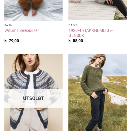
BARN
DAME
1923-4 «TAKKNEMLIG»-
Willums Selebukser
GENSER
kr
79,00
kr
58,00
UTSOLGT