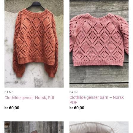
DAME
BARN
Clothilde genser barn – Norsk
Clothilde genser-Norsk, Pdf
PDF
kr
60,00
kr
60,00