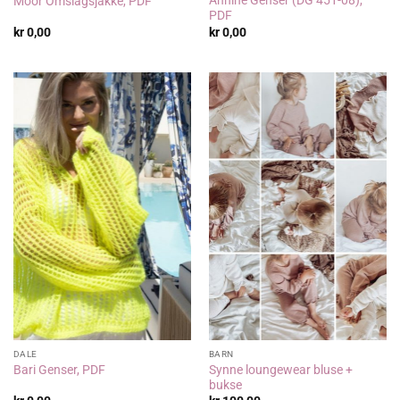
Annine Genser (DG 451-08),
Moor Omslagsjakke, PDF
PDF
kr
0,00
kr
0,00
DALE
BARN
Synne loungewear bluse +
Bari Genser, PDF
bukse