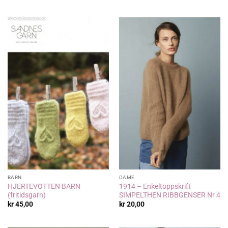
BARN
DAME
HJERTEVOTTEN BARN
1914 – Enkeltoppskrift
(fritidsgarn)
SIMPELTHEN RIBBGENSER Nr 4
kr
45,00
kr
20,00