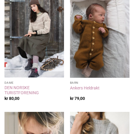
DAME
BARN
DEN NORSKE
Ankers Heldrakt
TURISTFORENING
kr
80,00
kr
79,00