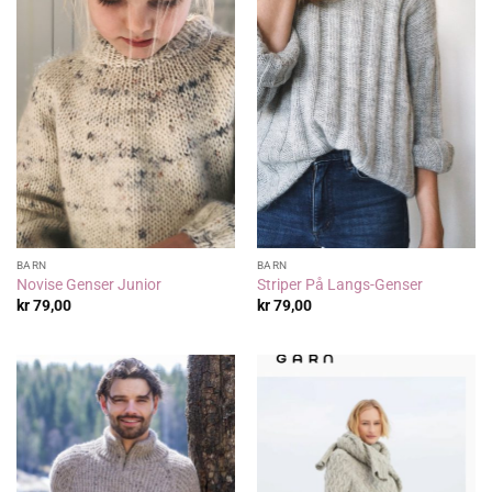
BARN
BARN
Novise Genser Junior
Striper På Langs-Genser
kr
79,00
kr
79,00