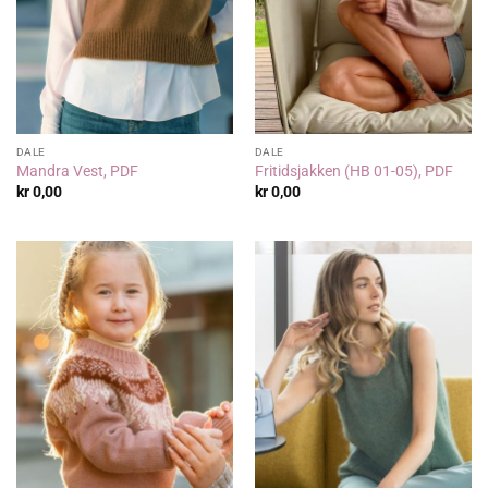
DALE
DALE
Mandra Vest, PDF
Fritidsjakken (HB 01-05), PDF
kr
0,00
kr
0,00