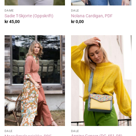
DAME
DALE
Sadie T-Skjorte (Oppskrift)
Nolana Cardigan, PDF
kr
45,00
kr
0,00
DALE
DALE