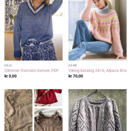
DALE
DAME
Glimmer Oversize Genser, PDF
Viking katalog 2416, Alpaca Bris
kr
0,00
kr
70,00