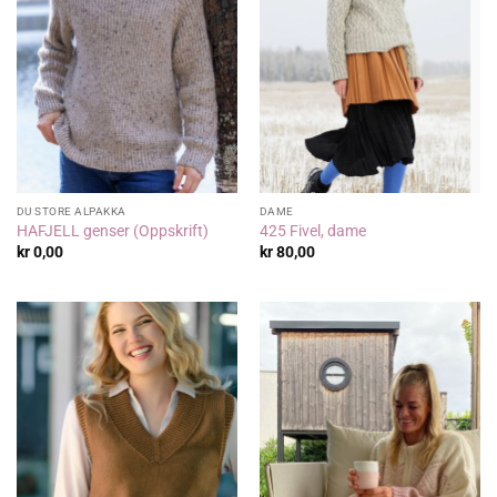
DU STORE ALPAKKA
DAME
HAFJELL genser (Oppskrift)
425 Fivel, dame
kr
0,00
kr
80,00