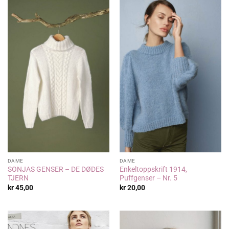
DAME
DAME
SONJAS GENSER – DE DØDES
Enkeltoppskrift 1914,
TJERN
Puffgenser – Nr. 5
kr
45,00
kr
20,00