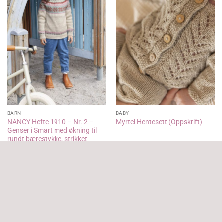
BARN
BABY
NANCY Hefte 1910 – Nr. 2 –
Myrtel Hentesett (Oppskrift)
Genser i Smart med økning til
rundt bærestykke, strikket
ovenfra
kr
80,00
kr
45,00