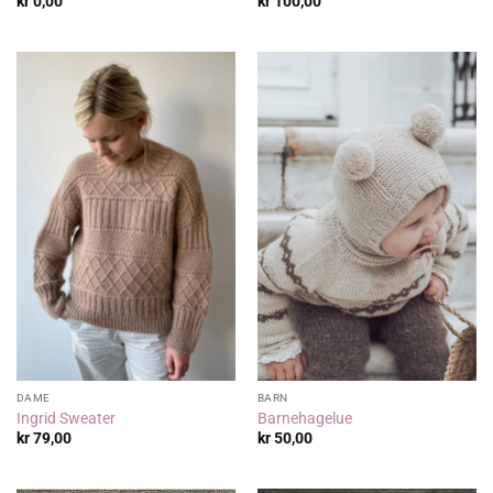
kr
0,00
kr
100,00
DAME
BARN
Ingrid Sweater
Barnehagelue
kr
79,00
kr
50,00