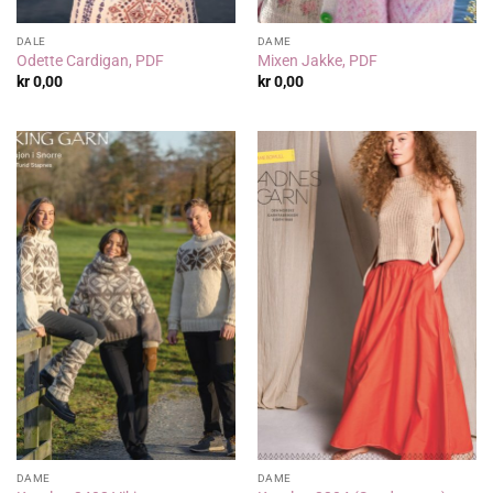
DALE
DAME
Odette Cardigan, PDF
Mixen Jakke, PDF
kr
0,00
kr
0,00
DAME
DAME