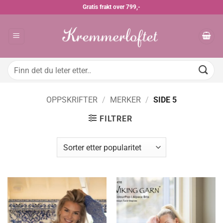
Skip
Gratis frakt over 799,-
to
content
Søk
etter:
OPPSKRIFTER
/
MERKER
/
SIDE 5
FILTRER