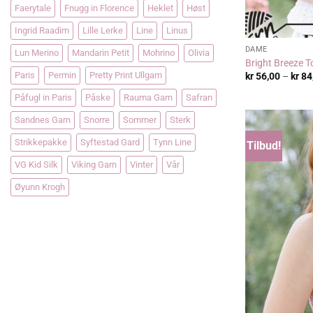
Faerytale
Fnugg in Florence
Heklet
Høst
Ingrid Raadim
Lille Lerke
Line
Linus
DAME
Lun Merino
Mandarin Petit
Mohrino
Olivia
Bright Breeze T
Paris
Permin
Pretty Print Ullgarn
kr
56,00
–
kr
84
Påfugl in Paris
Påske
Rauma Garn
Safran
Sandnes Garn
Snorre
Sommer
Sterk
Strikkepakke
Syftestad Gard
Tynn Line
Tilbud!
VG Kid Silk
Viking Garn
Vinter
Vår
Øyunn Krogh