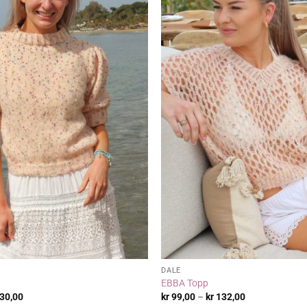
DALE
EBBA Topp
Prisområde:
Prisområde:
30,00
kr
99,00
–
kr
132,00
kr 231,00
kr 99,00