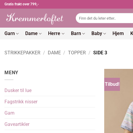
Skip
Gratis frakt over 799,-
to
Søk
content
etter:
Garn
Dame
Herre
Barn
Baby
Hjem
K
STRIKKEPAKKER
/
DAME
/
TOPPER
/
SIDE 3
MENY
Tilbud!
Dusker til lue
Fagstrikk nisser
Garn
Gaveartikler