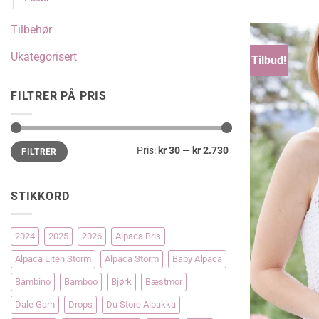
Tilbehør
Ukategorisert
Tilbud!
FILTRER PÅ PRIS
Min.
Makspris
Pris:
kr 30
—
kr 2.730
FILTRER
pris
STIKKORD
2024
2025
2026
Alpaca Bris
Alpaca Liten Storm
Alpaca Storm
Baby Alpaca
Bambino
Bamboo
Bjørk
Bæstmor
Dale Garn
Drops
Du Store Alpakka