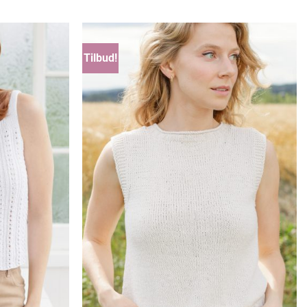
til
kr 203,00
Tilbud!