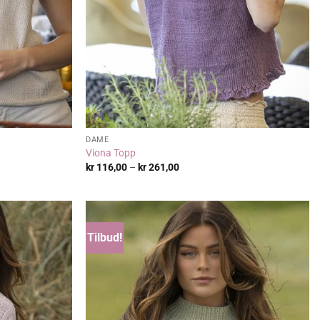
DAME
Viona Topp
Prisområde:
kr
116,00
–
kr
261,00
kr 116,00
til
kr 261,00
Tilbud!