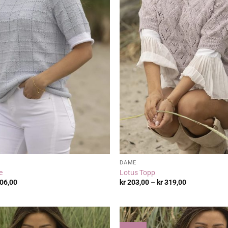
DAME
e
Lotus Topp
Prisområde:
Prisområde:
06,00
kr
203,00
–
kr
319,00
kr 232,00
kr 203,00
til
til
kr 406,00
kr 319,00