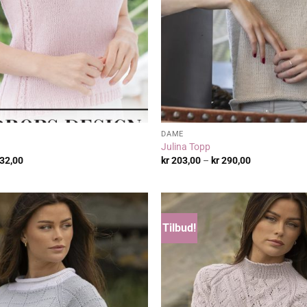
DAME
Julina Topp
Prisområde:
Prisområde:
32,00
kr
203,00
–
kr
290,00
kr 145,00
kr 203,00
til
til
kr 232,00
kr 290,00
Tilbud!