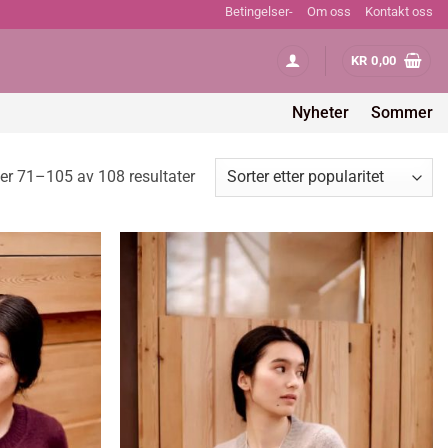
Betingelser-
Om oss
Kontakt oss
KR
0,00
Nyheter
Sommer
Sortert
er 71–105 av 108 resultater
etter
propularitet