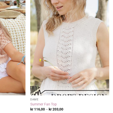
DAME
Summer Fan Top
Prisområde:
kr
116,00
–
kr
203,00
kr 116,00