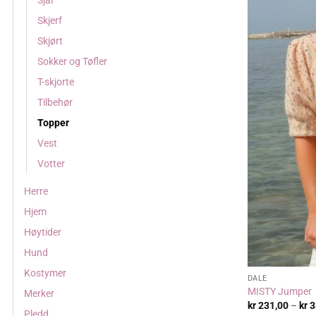
Sjal
Skjerf
Skjørt
Sokker og Tøfler
T-skjorte
Tilbehør
Topper
Vest
Votter
Herre
Hjem
Høytider
Hund
Kostymer
DALE
MISTY Jumper
Merker
kr
231,00
–
kr
3
Pledd