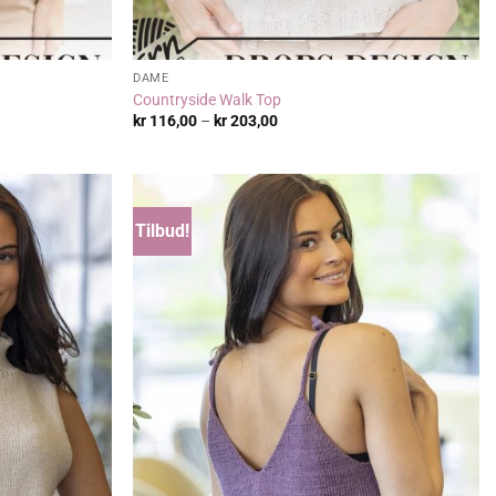
DAME
Countryside Walk Top
Prisområde:
kr
116,00
–
kr
203,00
kr 116,00
til
kr 203,00
Tilbud!