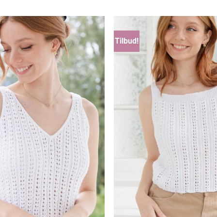
til
til
kr 330,00
kr 132,00
Tilbud!