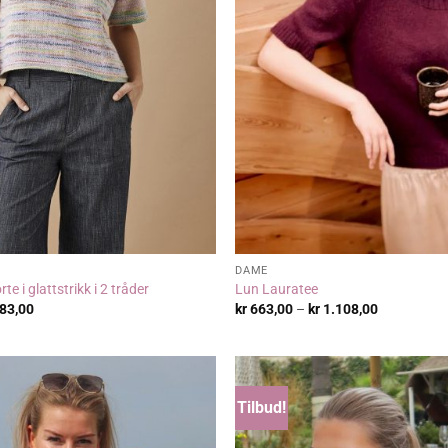
DAME
te i glattstrikk i 2 tråder
Lun Lauratee
Prisområde:
Prisområde
83,00
kr
663,00
–
kr
1.108,00
kr 345,00
kr 663,00
til
til
kr 483,00
kr 1.108,00
Tilbud!