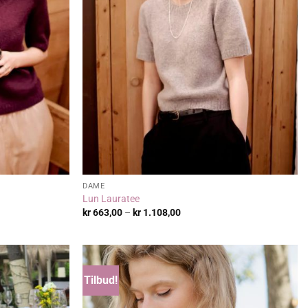
DAME
Lun Lauratee
:
Prisområde:
kr
663,00
–
kr
1.108,00
kr 663,00
til
kr 1.108,00
Tilbud!