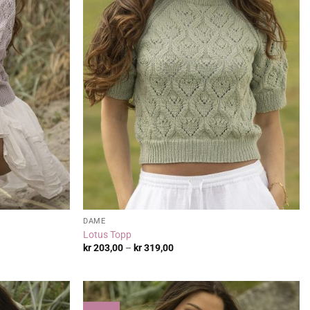
DAME
Lotus Topp
Prisområde:
kr
203,00
–
kr
319,00
kr 203,00
til
kr 319,00