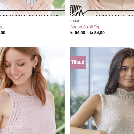
DAME
op
Spring Stroll Top
Prisområde:
Prisområde:
,00
kr
56,00
–
kr
84,00
kr 56,00
kr 56,00
til
til
kr 84,00
kr 84,00
Tilbud!