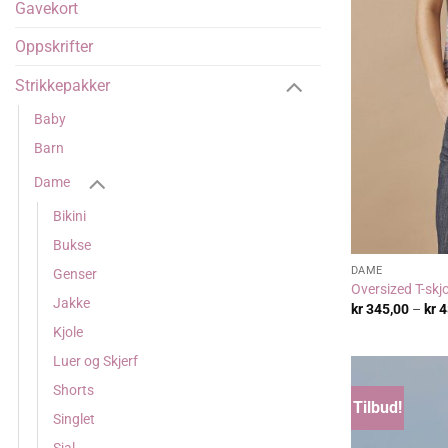
Gavekort
Oppskrifter
Strikkepakker
Baby
Barn
Dame
Bikini
Bukse
DAME
Genser
Oversized T-skjor
Jakke
kr
345,00
–
kr
4
Kjole
Luer og Skjerf
Shorts
Tilbud!
Singlet