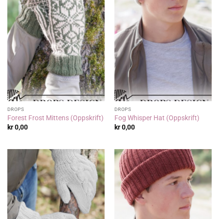
DROPS
DROPS
Forest Frost Mittens (Oppskrift)
Fog Whisper Hat (Oppskrift)
kr
0,00
kr
0,00