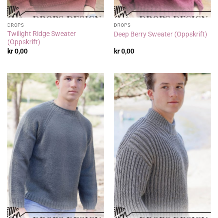
DROPS
DROPS
Twilight Ridge Sweater
Deep Berry Sweater (Oppskrift)
(Oppskrift)
kr
0,00
kr
0,00