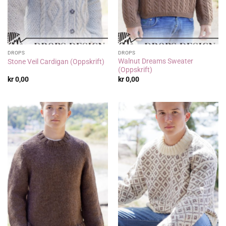
DROPS
DROPS
Walnut Dreams Sweater
Stone Veil Cardigan (Oppskrift)
(Oppskrift)
kr
0,00
kr
0,00