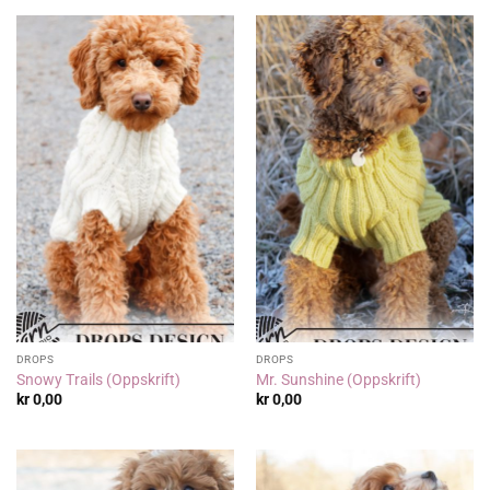
DROPS
DROPS
Snowy Trails (Oppskrift)
Mr. Sunshine (Oppskrift)
kr
0,00
kr
0,00