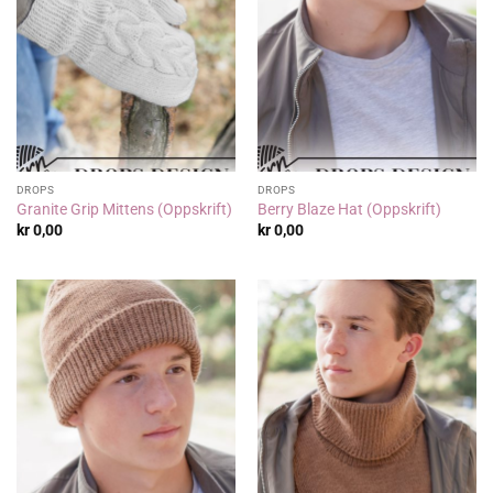
DROPS
DROPS
Granite Grip Mittens (Oppskrift)
Berry Blaze Hat (Oppskrift)
kr
0,00
kr
0,00