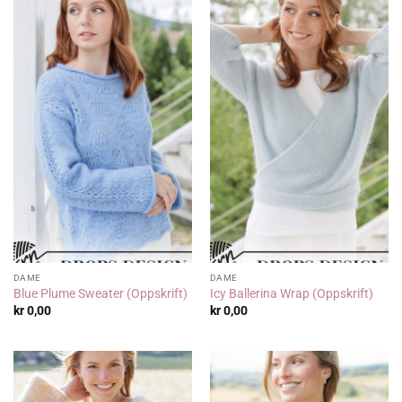
DAME
DAME
Blue Plume Sweater (Oppskrift)
Icy Ballerina Wrap (Oppskrift)
kr
0,00
kr
0,00