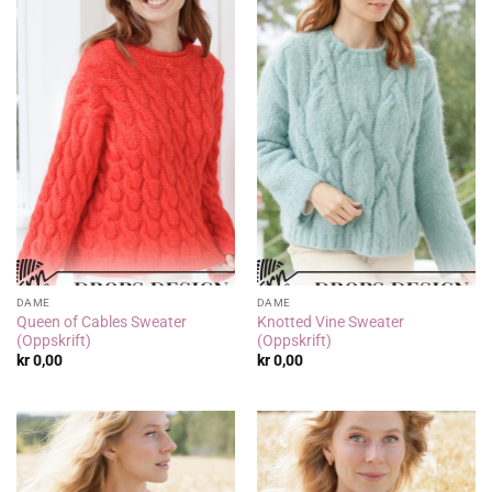
DAME
DAME
Queen of Cables Sweater
Knotted Vine Sweater
(Oppskrift)
(Oppskrift)
kr
0,00
kr
0,00