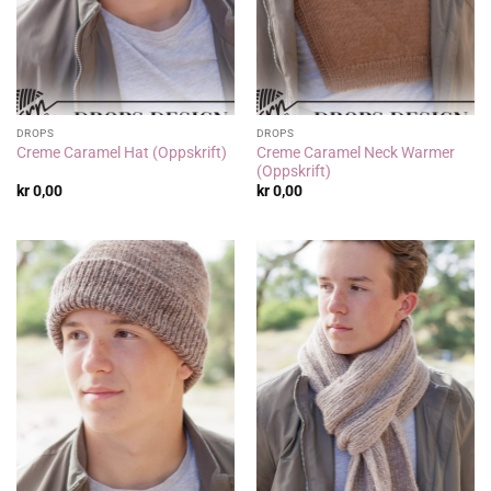
DROPS
DROPS
Creme Caramel Neck Warmer
Creme Caramel Hat (Oppskrift)
(Oppskrift)
kr
0,00
kr
0,00