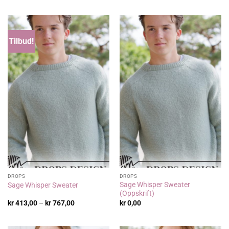
Tilbud!
DROPS
DROPS
Sage Whisper Sweater
Sage Whisper Sweater
(Oppskrift)
Prisområde:
kr
413,00
–
kr
767,00
kr
0,00
kr 413,00
til
kr 767,00