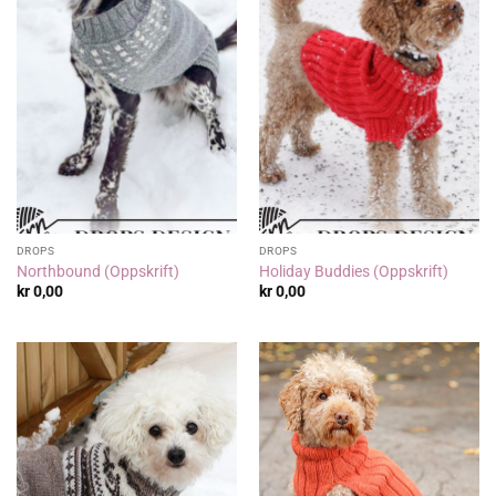
DROPS
DROPS
Northbound (Oppskrift)
Holiday Buddies (Oppskrift)
kr
0,00
kr
0,00