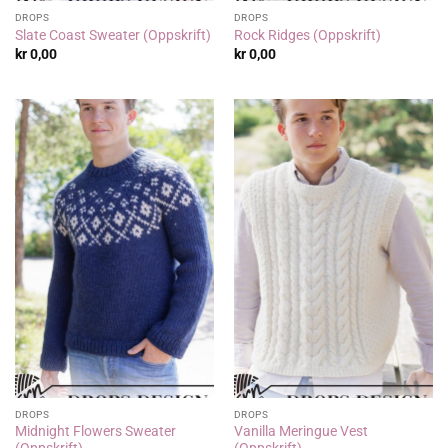
DROPS
DROPS
Slate Coast Sweater (Oppskrift)
Rock Ridges (Oppskrift)
kr
0,00
kr
0,00
DROPS
DROPS
Midnight Flowers Sweater
Vanilla Meringue Vest