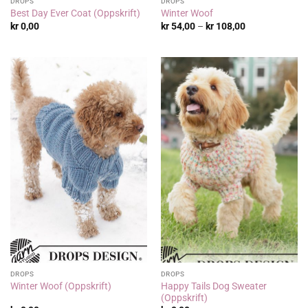
DROPS
DROPS
Best Day Ever Coat (Oppskrift)
Winter Woof
Prisområde:
kr
0,00
kr
54,00
–
kr
108,00
kr 54,00
til
kr 108,00
DROPS
DROPS
Happy Tails Dog Sweater
Winter Woof (Oppskrift)
(Oppskrift)