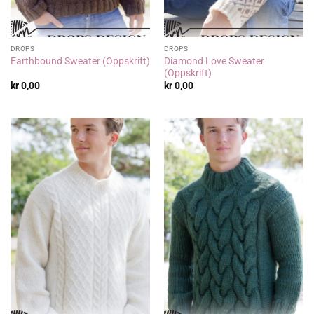
DROPS
DROPS
Diamond Love Sweater
Earthbound Sweater (Oppskrift)
(Oppskrift)
kr
0,00
kr
0,00