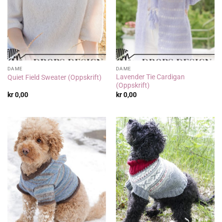
DAME
DAME
Lavender Tie Cardigan
Quiet Field Sweater (Oppskrift)
(Oppskrift)
kr
0,00
kr
0,00