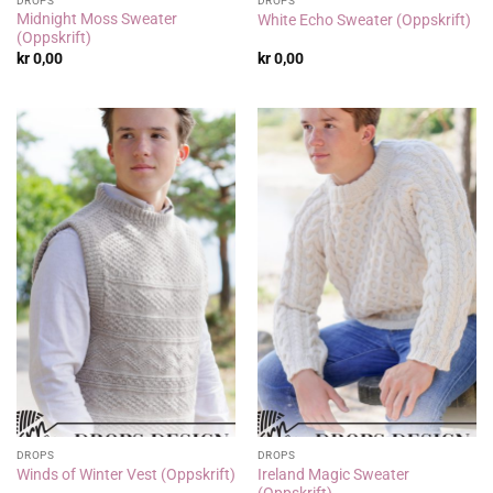
DROPS
DROPS
Midnight Moss Sweater
White Echo Sweater (Oppskrift)
(Oppskrift)
kr
0,00
kr
0,00
DROPS
DROPS
Ireland Magic Sweater
Winds of Winter Vest (Oppskrift)
(Oppskrift)