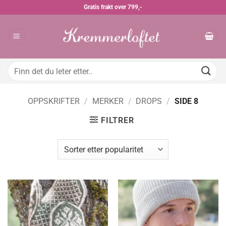
Skip
Gratis frakt over 799,-
to
content
Søk
etter:
OPPSKRIFTER
/
MERKER
/
DROPS
/
SIDE 8
FILTRER