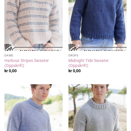
DAME
DROPS
Harbour Stripes Sweater
Midnight Tide Sweater
(Oppskrift)
(Oppskrift)
kr
0,00
kr
0,00