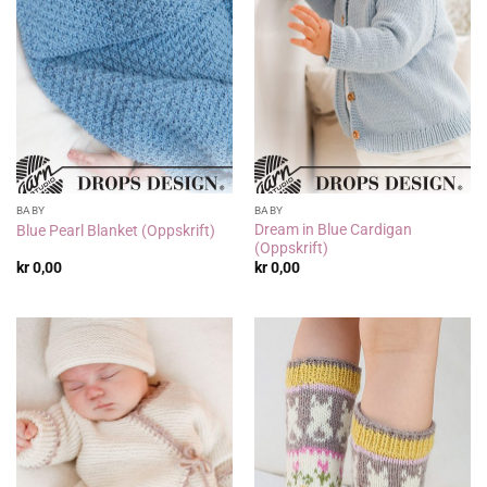
BABY
BABY
Dream in Blue Cardigan
Blue Pearl Blanket (Oppskrift)
(Oppskrift)
kr
0,00
kr
0,00