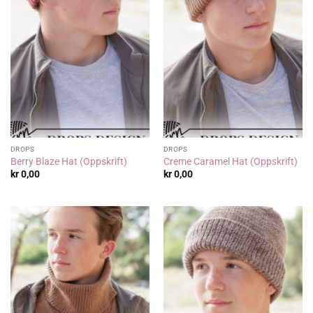
DROPS
DROPS
Berry Blaze Hat (Oppskrift)
Creme Caramel Hat (Oppskrift)
kr
0,00
kr
0,00