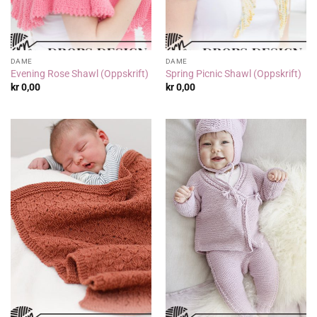
DAME
DAME
Evening Rose Shawl (Oppskrift)
Spring Picnic Shawl (Oppskrift)
kr
0,00
kr
0,00