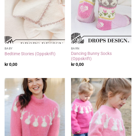
BABY
BARN
Dancing Bunny Socks
Bedtime Stories (Oppskrift)
(Oppskrift)
kr
0,00
kr
0,00