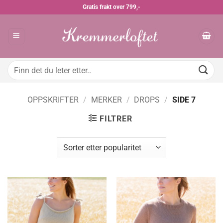
Skip
Gratis frakt over 799,-
to
content
Søk
etter:
OPPSKRIFTER
/
MERKER
/
DROPS
/
SIDE 7
FILTRER