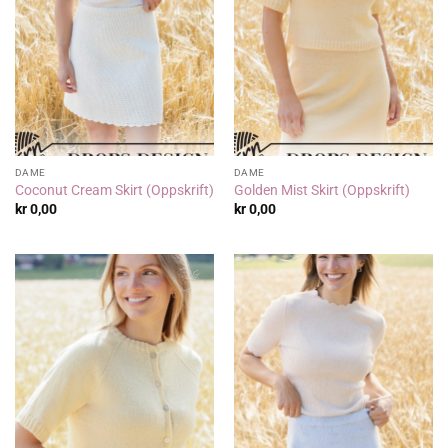
DAME
DAME
Coconut Cream Skirt (Oppskrift)
Golden Mist Skirt (Oppskrift)
kr
0,00
kr
0,00