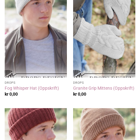
DROPS
DROPS
Fog Whisper Hat (Oppskrift)
Granite Grip Mittens (Oppskrift)
kr
0,00
kr
0,00