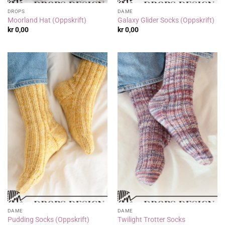
DROPS
DAME
Moorland Hat (Oppskrift)
Galaxy Glider Socks (Oppskrift)
kr
0,00
kr
0,00
DAME
DAME
Twilight Trotter Socks
Pudding Socks (Oppskrift)