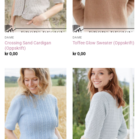
DAME
DAME
Crossing Sand Cardigan
Toffee Glow Sweater (Oppskrift)
(Oppskrift)
kr
0,00
kr
0,00