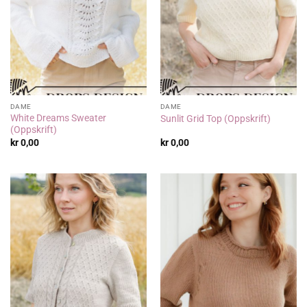
DAME
DAME
White Dreams Sweater
Sunlit Grid Top (Oppskrift)
(Oppskrift)
kr
0,00
kr
0,00