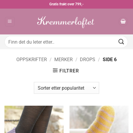
Skip
Gratis frakt over 799,-
to
content
Søk
etter:
OPPSKRIFTER
/
MERKER
/
DROPS
/
SIDE 6
FILTRER