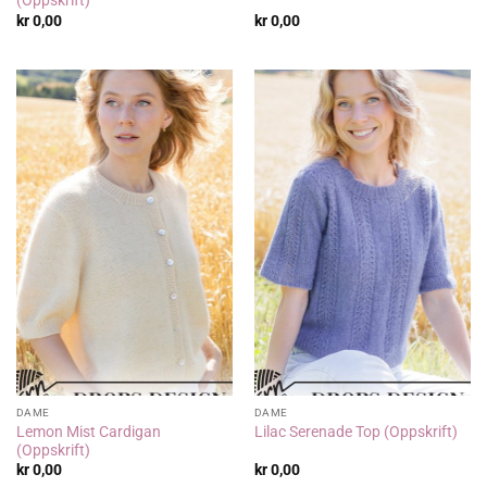
(Oppskrift)
kr
0,00
kr
0,00
DAME
DAME
Lemon Mist Cardigan
Lilac Serenade Top (Oppskrift)
(Oppskrift)
kr
0,00
kr
0,00