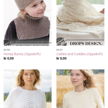
BARN
BABY
Honey Bunny (Oppskrift)
Cables and Cuddles (Oppskrift)
kr
0,00
kr
0,00