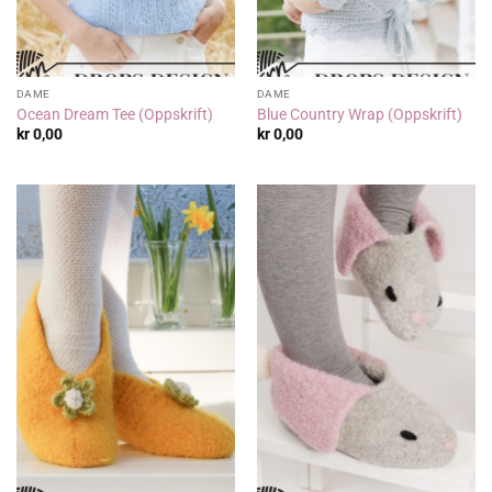
DAME
DAME
Ocean Dream Tee (Oppskrift)
Blue Country Wrap (Oppskrift)
kr
0,00
kr
0,00