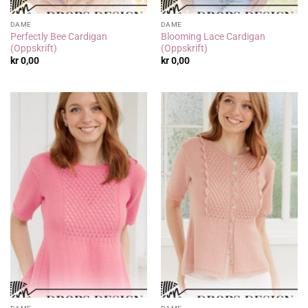
DAME
DAME
Perfectly Bee Cardigan
Blooming Lace Cardigan
(Oppskrift)
(Oppskrift)
kr
0,00
kr
0,00