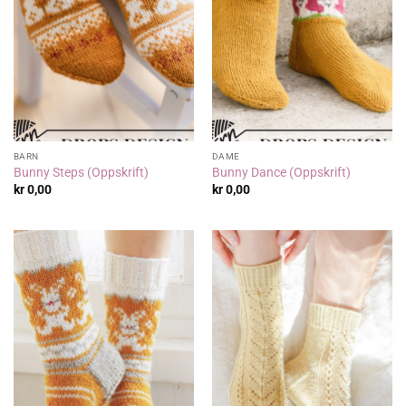
BARN
DAME
Bunny Steps (Oppskrift)
Bunny Dance (Oppskrift)
kr
0,00
kr
0,00