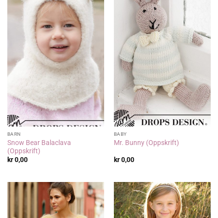
BARN
BABY
Snow Bear Balaclava
Mr. Bunny (Oppskrift)
(Oppskrift)
kr
0,00
kr
0,00