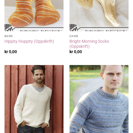
BARN
DAME
Bright Morning Socks
Hippity Hoppity (Oppskrift)
(Oppskrift)
kr
0,00
kr
0,00