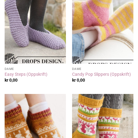
DAME
DAME
Easy Steps (Oppskrift)
Candy Pop Slippers (Oppskrift)
kr
0,00
kr
0,00