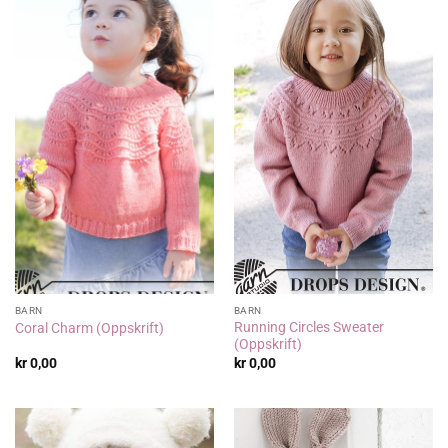
BARN
BARN
Running Circles Sweater
Coral Charm (Oppskrift)
(Oppskrift)
kr
0,00
kr
0,00