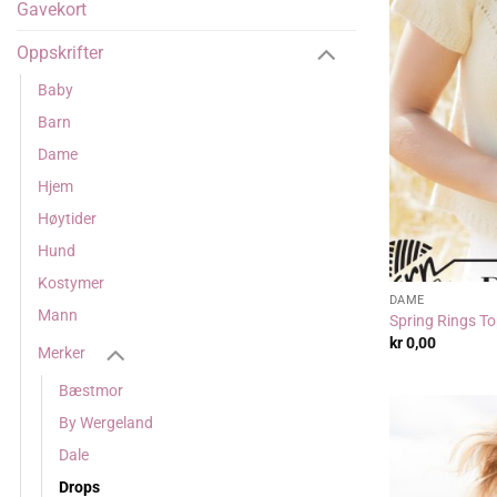
Gavekort
Oppskrifter
Baby
Barn
Dame
Hjem
Høytider
Hund
Kostymer
DAME
Mann
Spring Rings To
kr
0,00
Merker
Bæstmor
By Wergeland
Dale
Drops