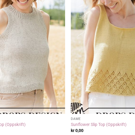
DAME
op (Oppskrift)
Sunflower Slip Top (Oppskrift)
kr
0,00