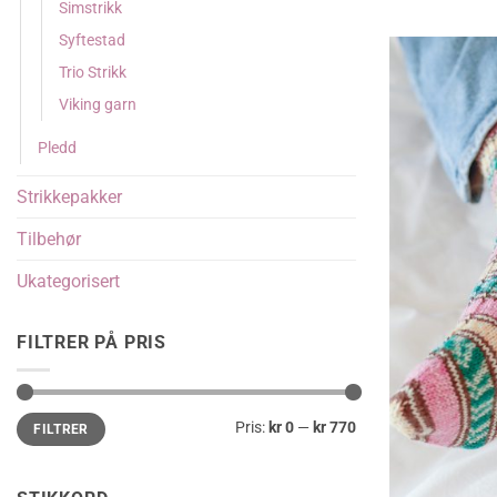
Simstrikk
Syftestad
Trio Strikk
Viking garn
Pledd
Strikkepakker
Tilbehør
Ukategorisert
FILTRER PÅ PRIS
Min.
Makspris
Pris:
kr 0
—
kr 770
FILTRER
pris