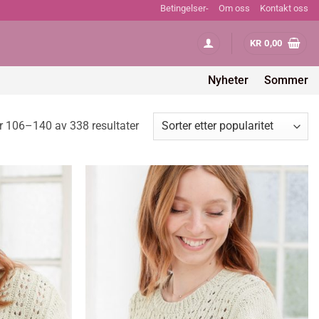
Betingelser-
Om oss
Kontakt oss
KR
0,00
Nyheter
Sommer
Sortert
r 106–140 av 338 resultater
etter
propularitet