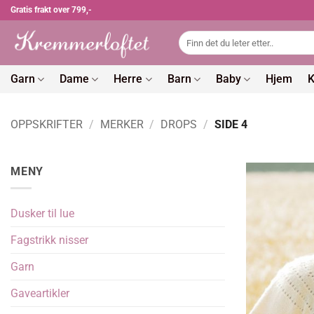
Skip
Gratis frakt over 799,-
to
Søk
content
etter:
Garn
Dame
Herre
Barn
Baby
Hjem
K
OPPSKRIFTER
/
MERKER
/
DROPS
/
SIDE 4
MENY
Dusker til lue
Fagstrikk nisser
Garn
Gaveartikler