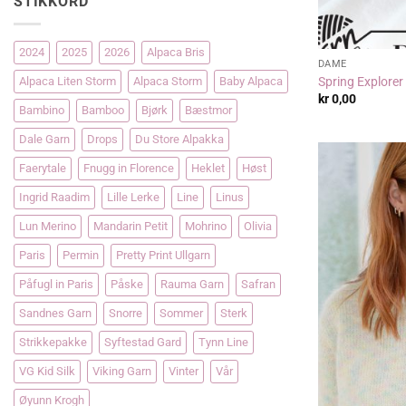
STIKKORD
2024
2025
2026
Alpaca Bris
DAME
Spring Explorer
Alpaca Liten Storm
Alpaca Storm
Baby Alpaca
kr
0,00
Bambino
Bamboo
Bjørk
Bæstmor
Dale Garn
Drops
Du Store Alpakka
Faerytale
Fnugg in Florence
Heklet
Høst
Ingrid Raadim
Lille Lerke
Line
Linus
Lun Merino
Mandarin Petit
Mohrino
Olivia
Paris
Permin
Pretty Print Ullgarn
Påfugl in Paris
Påske
Rauma Garn
Safran
Sandnes Garn
Snorre
Sommer
Sterk
Strikkepakke
Syftestad Gard
Tynn Line
VG Kid Silk
Viking Garn
Vinter
Vår
Øyunn Krogh