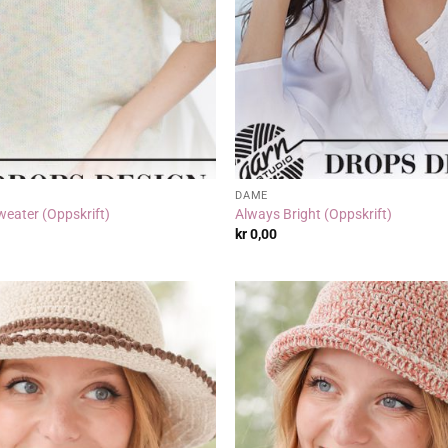
DAME
eater (Oppskrift)
Always Bright (Oppskrift)
kr
0,00