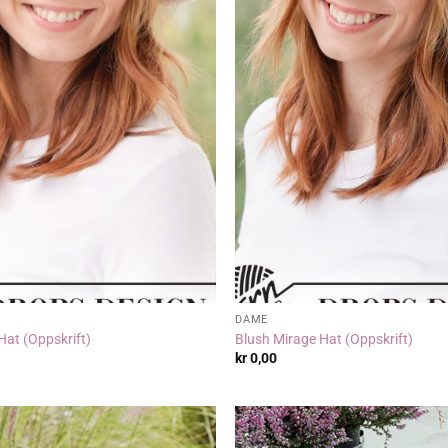
DAME
Hat (Oppskrift)
Blush Mirage Hat (Oppskrift)
kr
0,00