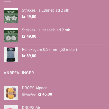
Strikkezilla Lønneblad 2 stk
kr
49,00
Strikkezilla Hasselblad 2 stk
kr
49,00
Refleksgarn 0.37 mm (50 meter)
kr
89,00
ANBEFALINGER
DROPS Alpaca
Opprinnelig
Nåværende
kr
52,00
kr
45,00
pris
pris
var:
er:
DROPS Air