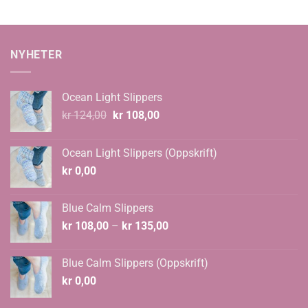
NYHETER
Ocean Light Slippers
Opprinnelig
Nåværende
kr
124,00
kr
108,00
pris
pris
var:
er:
Ocean Light Slippers (Oppskrift)
kr 124,00.
kr 108,00.
kr
0,00
Blue Calm Slippers
Prisområde:
kr
108,00
–
kr
135,00
kr 108,00
til
Blue Calm Slippers (Oppskrift)
kr 135,00
kr
0,00