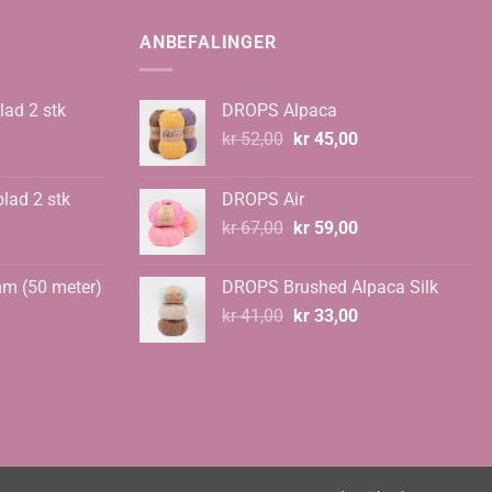
ANBEFALINGER
lad 2 stk
DROPS Alpaca
Opprinnelig
Nåværende
kr
52,00
kr
45,00
pris
pris
var:
er:
blad 2 stk
DROPS Air
kr 52,00.
kr 45,00.
Opprinnelig
Nåværende
kr
67,00
kr
59,00
pris
pris
var:
er:
mm (50 meter)
DROPS Brushed Alpaca Silk
kr 67,00.
kr 59,00.
Opprinnelig
Nåværende
kr
41,00
kr
33,00
pris
pris
var:
er:
kr 41,00.
kr 33,00.