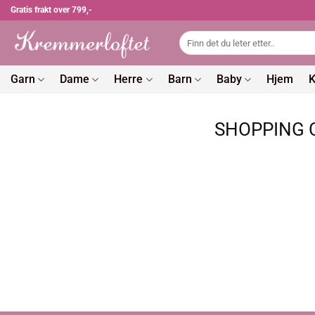
Skip
Gratis frakt over 799,-
to
Søk
content
etter:
Garn
Dame
Herre
Barn
Baby
Hjem
K
SHOPPING 