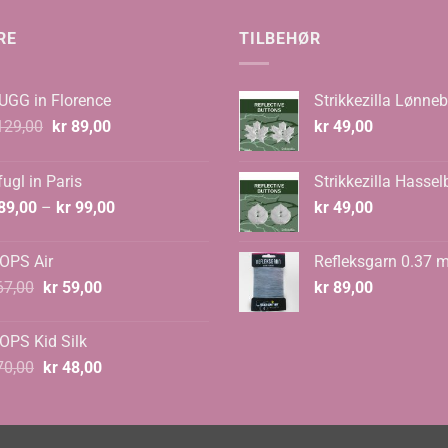
RE
TILBEHØR
UGG in Florence
Strikkezilla Lønneb
Opprinnelig
Nåværende
29,00
kr
89,00
kr
49,00
pris
pris
var:
er:
ugl in Paris
Strikkezilla Hassel
kr 129,00.
kr 89,00.
Prisområde:
89,00
–
kr
99,00
kr
49,00
kr 89,00
til
OPS Air
Refleksgarn 0.37 
kr 99,00
Opprinnelig
Nåværende
7,00
kr
59,00
kr
89,00
pris
pris
var:
er:
OPS Kid Silk
kr 67,00.
kr 59,00.
Opprinnelig
Nåværende
0,00
kr
48,00
pris
pris
var:
er:
kr 70,00.
kr 48,00.