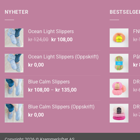
NYHETER
BESTSELGE
Ocean Light Slippers
FN
Opprinnelig
Nåværende
kr
124,00
kr
108,00
kr
1
pris
pris
var:
er:
Ocean Light Slippers (Oppskrift)
Påf
kr 124,00.
kr 108,00.
kr
0,00
kr
Blue Calm Slippers
DR
Prisområde:
kr
108,00
–
kr
135,00
kr
6
kr 108,00
til
Blue Calm Slippers (Oppskrift)
DR
kr 135,00
kr
0,00
kr
7
Copyright 2026 © Kremmerloftet AS